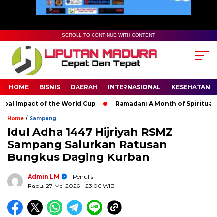
SCROLL TO CONTINUE WITH CONTENT
HOME
BISNIS
DAERAH
INTERNASIONAL
KESEHATAN
 Impact of the World Cup
Ramadan: A Month of Spiritual Refl
/
Home
Sampang
Idul Adha 1447 Hijriyah RSMZ
Sampang Salurkan Ratusan
Bungkus Daging Kurban
Admin LM
- Penulis
Rabu, 27 Mei 2026
- 23:06 WIB