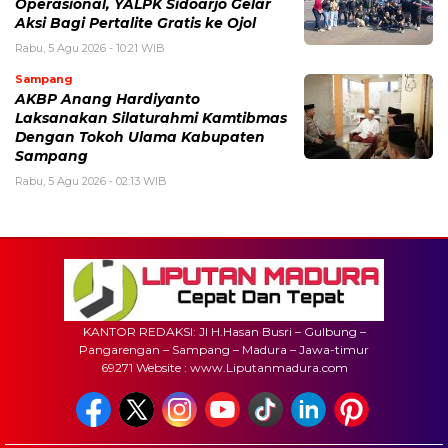
Operasional, YALPK Sidoarjo Gelar
Aksi Bagi Pertalite Gratis ke Ojol
Rabu, 5 Agu 2026 - 10:21 WIB
Sampang
AKBP Anang Hardiyanto
Laksanakan Silaturahmi Kamtibmas
Dengan Tokoh Ulama Kabupaten
Sampang
Rabu, 5 Agu 2026 - 02:13 WIB
KANTOR REDAKSI: Jl H.Hasan Busri – Gulbung –
Pangarengan – Sampang – Madura – Jawa-timur
69271 Website : www.Liputanmadura.com