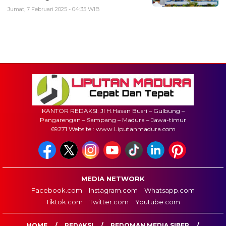
Jumat, 7 Februari 2025 - 04:35 WIB
KANTOR REDAKSI: Jl H.Hasan Busri – Gulbung –
Pangarengan – Sampang – Madura – Jawa-timur
69271 Website : www.Liputanmadura.com
MEDIA NETWORK
Facebook.com
Instagram.com
Whatsapp.com
Tiktok.com
Twitter.com
Youtube.com
HOME
REDAKSI
PEDOMAN MEDIA SIBER