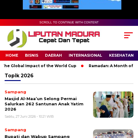
SCROLL TO CONTINUE WITH CONTENT
HOME
BISNIS
DAERAH
INTERNASIONAL
KESEHATAN
he Global Impact of the World Cup
Ramadan: A Month of Spiri
Topik
2026
Sampang
Masjid Al-Maa’un Selong Permai
Salurkan 262 Santunan Anak Yatim
2026
Sabtu, 27 Juni 2026 - 10:21 WIB
Sampang
Bupati dan Wabup Sampang