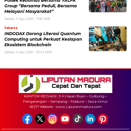
Polsek Kebomas Bersama YALPK
Group “Bersama Peduli, Bersama
Melayani Masyarakat”
Selasa, 4 Agu 2026 - 11:06 WIB
Jakarta
INDODAX Dorong Literasi Quantum
Computing untuk Perkuat Kesiapan
Ekosistem Blockchain
Selasa, 4 Agu 2026 - 05:43 WIB
KANTOR REDAKSI: Jl H.Hasan Busri – Gulbung –
Pangarengan – Sampang – Madura – Jawa-timur
69271 Website : www.Liputanmadura.com