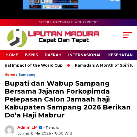
SCROLL TO CONTINUE WITH CONTENT
HOME
BISNIS
DAERAH
INTERNASIONAL
KESEHATAN
al Impact of the World Cup
Ramadan: A Month of Spiritual Re
/
Home
Sampang
Bupati dan Wabup Sampang
Bersama Jajaran Forkopimda
Pelepasan Calon Jamaah haji
Kabupaten Sampang 2026 Berikan
Do’a Haji Mabrur
Admin LM
- Penulis
Jumat, 8 Mei 2026
- 18:30 WIB