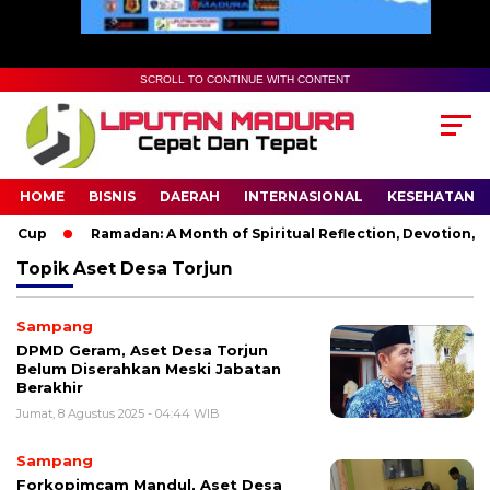
SCROLL TO CONTINUE WITH CONTENT
HOME
BISNIS
DAERAH
INTERNASIONAL
KESEHATAN
d Cup
Ramadan: A Month of Spiritual Reflection, Devotion, an
Topik
Aset Desa Torjun
Sampang
DPMD Geram, Aset Desa Torjun
Belum Diserahkan Meski Jabatan
Berakhir
Jumat, 8 Agustus 2025 - 04:44 WIB
Sampang
Forkopimcam Mandul, Aset Desa