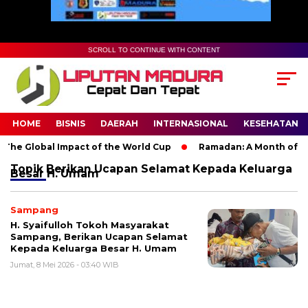
SCROLL TO CONTINUE WITH CONTENT
HOME
BISNIS
DAERAH
INTERNASIONAL
KESEHATAN
The Global Impact of the World Cup
Ramadan: A Month of Spir
Topik
Berikan Ucapan Selamat Kepada Keluarga
Besar H. Umam
Sampang
H. Syaifulloh Tokoh Masyarakat
Sampang, Berikan Ucapan Selamat
Kepada Keluarga Besar H. Umam
Jumat, 8 Mei 2026 - 03:40 WIB