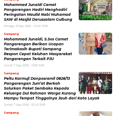
Mohammad Junaidi Camat
Pangarengan Hadiri Menghadiri
Peringatan Maulid Nabi Muhamad
SAW di Masjid Darussalam Gulbung
Minggu, 9 Agu 2026 - 14:54 WIB
Sampang
Mohammad Junaidi, S.Sos Camat
Pangarengan Berikan Ucapan
Terimakasih Bupati Sampang
Respon Cepat Keluhan Masyarakat
Pangarengan Terkait PJU
Jumat, 7 Agu 2026 - 13:06 WIB
Sampang
Peltu Karmuji Danposramil 0828/13
Pangarengan Jum’at Berkah
Salurkan Paket Sembako Kepada
Keluarga Dul Rahman Warga Kurang
Mampu Tempat Tinggalnya Jauh dari Kata Layak
Jumat, 7 Agu 2026 - 02:45 WIB
Sampang