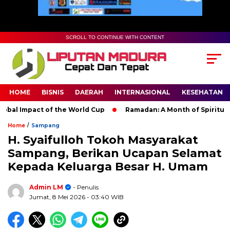
SCROLL TO CONTINUE WITH CONTENT
HOME
BISNIS
DAERAH
INTERNASIONAL
KESEHATAN
l Impact of the World Cup
Ramadan: A Month of Spiritual Refl
/
Home
Sampang
H. Syaifulloh Tokoh Masyarakat
Sampang, Berikan Ucapan Selamat
Kepada Keluarga Besar H. Umam
Admin LM
- Penulis
Jumat, 8 Mei 2026
- 03:40 WIB