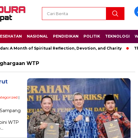
ESEHATAN
NASIONAL
PENDIDIKAN
POLITIK
TEKNOLOGI
W
: A Month of Spiritual Reflection, Devotion, and Charity
The
nghargaan WTP
rut
tegorized
|
i Sampang
opini WTP
b…