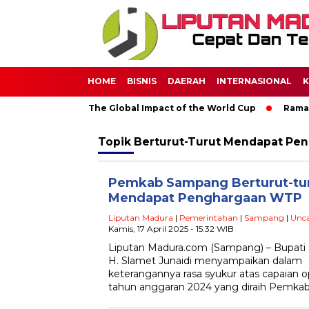
HOME
BISNIS
DAERAH
INTERNASIONAL
K
Through Soccer: The Global Impact of the World Cup
Ramadan
Topik
Berturut-Turut Mendapat Pe
Pemkab Sampang Berturut-tu
Mendapat Penghargaan WTP
Liputan Madura
|
Pemerintahan
|
Sampang
|
Unca
Kamis, 17 April 2025 - 15:32 WIB
Liputan Madura.com (Sampang) – Bupat
H. Slamet Junaidi menyampaikan dalam
keterangannya rasa syukur atas capaian 
tahun anggaran 2024 yang diraih Pemka