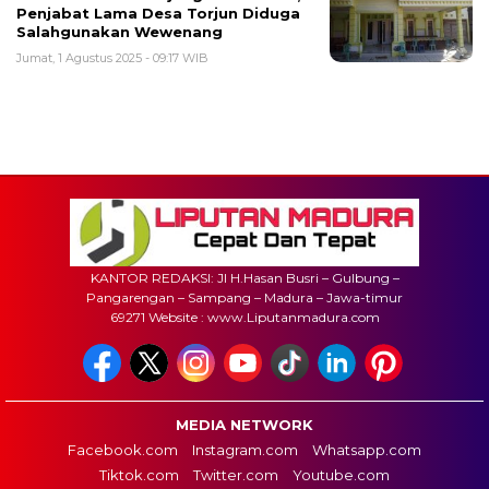
Penjabat Lama Desa Torjun Diduga
Salahgunakan Wewenang
Jumat, 1 Agustus 2025 - 09:17 WIB
KANTOR REDAKSI: Jl H.Hasan Busri – Gulbung –
Pangarengan – Sampang – Madura – Jawa-timur
69271 Website : www.Liputanmadura.com
MEDIA NETWORK
Facebook.com
Instagram.com
Whatsapp.com
Tiktok.com
Twitter.com
Youtube.com