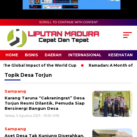
SCROLL TO CONTINUE WITH CONTENT
HOME
BISNIS
DAERAH
INTERNASIONAL
KESEHATAN
The Global Impact of the World Cup
Ramadan: A Month of Spir
Topik
Desa Torjun
Sampang
Karang Taruna “Cakraningrat” Desa
Torjun Resmi Dilantik, Pemuda Siap
Bersinergi Bangun Desa
Selasa, 5 Agustus 2025 - 05:50 WIB
Sampang
Aset Desa Tak Kunjung Diserahkan,