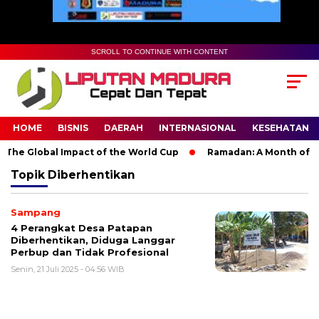
SCROLL TO CONTINUE WITH CONTENT
HOME
BISNIS
DAERAH
INTERNASIONAL
KESEHATAN
The Global Impact of the World Cup
Ramadan: A Month of Spir
Topik
Diberhentikan
Sampang
4 Perangkat Desa Patapan
Diberhentikan, Diduga Langgar
Perbup dan Tidak Profesional
Senin, 21 Juli 2025 - 04:56 WIB