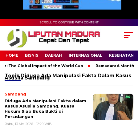
SCROLL TO CONTINUE WITH CONTENT
HOME
BISNIS
DAERAH
INTERNASIONAL
KESEHATAN
r: The Global Impact of the World Cup
Ramadan: A Month of S
Topik
Diduga Ada Manipulasi Fakta Dalam Kasus
Asusila Sampang
Sampang
Diduga Ada Manipulasi Fakta dalam
Kasus Asusila Sampang, Kuasa
Hukum Siap Buka Bukti di
Persidangan
Rabu, 13 Mei 2026 - 12:29 WIB