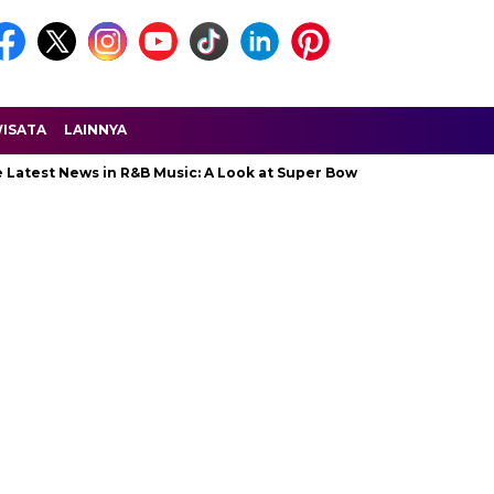
ISATA
LAINNYA
st News in R&B Music: A Look at Super Bowl Performances, New Albu