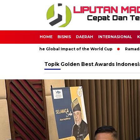
HOME
BISNIS
DAERAH
INTERNASIONAL
K
ugh Soccer: The Global Impact of the World Cup
Ramadan: A M
Topik
Golden Best Awards Indonesi