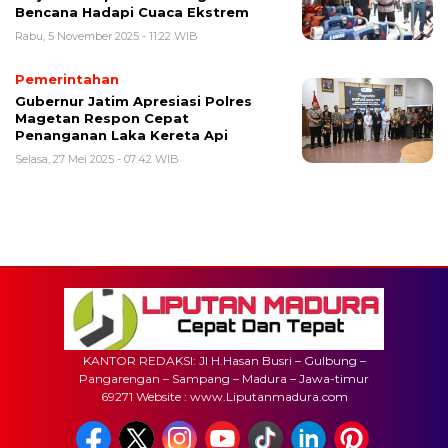
Bencana Hadapi Cuaca Ekstrem
Rabu, 5 November 2025 - 11:22 WIB
Pemerintahan
Gubernur Jatim Apresiasi Polres
Magetan Respon Cepat
Penanganan Laka Kereta Api
Selasa, 27 Mei 2025 - 07:42 WIB
KANTOR REDAKSI: Jl H.Hasan Busri – Gulbung –
Pangarengan – Sampang – Madura – Jawa-timur
69271 Website : www.Liputanmadura.com