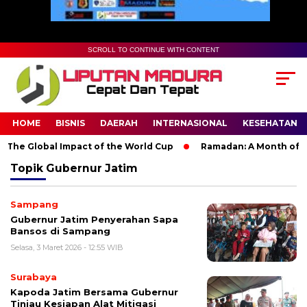
SCROLL TO CONTINUE WITH CONTENT
HOME
BISNIS
DAERAH
INTERNASIONAL
KESEHATAN
The Global Impact of the World Cup
Ramadan: A Month of Spir
Topik
Gubernur Jatim
Sampang
Gubernur Jatim Penyerahan Sapa
Bansos di Sampang
Selasa, 3 Maret 2026 - 12:55 WIB
Surabaya
Kapoda Jatim Bersama Gubernur
Tinjau Kesiapan Alat Mitigasi