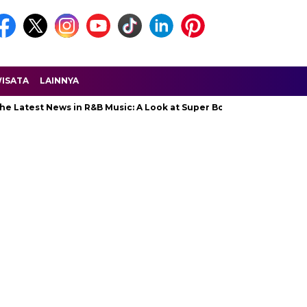
ISATA
LAINNYA
est News in R&B Music: A Look at Super Bowl Performances, New Al