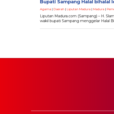
Bupati Sampang Halal bihalal I
Agama
|
Daerah
|
Liputan Madura
|
Madura
|
Peme
Liputan Madura.com (Sampang) – H. Sla
wakil bupati Sampang menggelar Halal Bihala