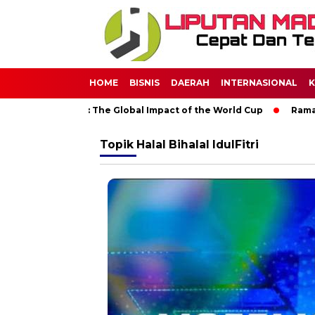
HOME
BISNIS
DAERAH
INTERNASIONAL
K
ough Soccer: The Global Impact of the World Cup
Ramadan: A 
Topik
Halal Bihalal IdulFitri