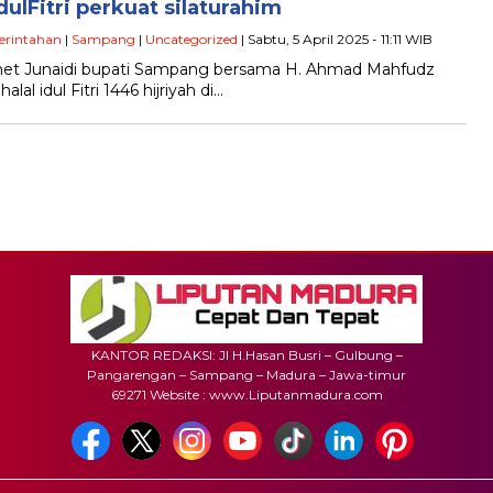
dulFitri perkuat silaturahim
rintahan
|
Sampang
|
Uncategorized
| Sabtu, 5 April 2025 - 11:11 WIB
met Junaidi bupati Sampang bersama H. Ahmad Mahfudz
l idul Fitri 1446 hijriyah di…
KANTOR REDAKSI: Jl H.Hasan Busri – Gulbung –
Pangarengan – Sampang – Madura – Jawa-timur
69271 Website : www.Liputanmadura.com