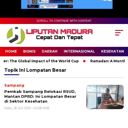
SCROLL TO CONTINUE WITH CONTENT
HOME
BISNIS
DAERAH
INTERNASIONAL
KESEHATAN
er: The Global Impact of the World Cup
Ramadan: A Month of 
Topik
Ini Lompatan Besar
Sampang
Pemkab Sampang Relokasi RSUD,
Mantan DPRD: Ini Lompatan Besar
di Sektor Kesehatan
Rabu, 30 Juli 2025 - 04:28 WIB