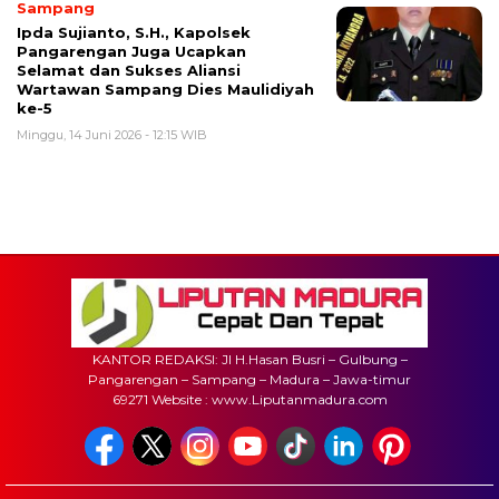
Sampang
Ipda Sujianto, S.H., Kapolsek
Pangarengan Juga Ucapkan
Selamat dan Sukses Aliansi
Wartawan Sampang Dies Maulidiyah
ke-5
Minggu, 14 Juni 2026 - 12:15 WIB
KANTOR REDAKSI: Jl H.Hasan Busri – Gulbung –
Pangarengan – Sampang – Madura – Jawa-timur
69271 Website : www.Liputanmadura.com