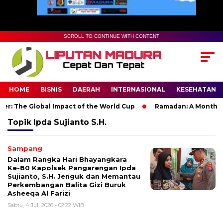
SCROLL TO CONTINUE WITH CONTENT
HOME
BISNIS
DAERAH
INTERNASIONAL
KESEHATAN
r: The Global Impact of the World Cup
Ramadan: A Month of S
Topik
Ipda Sujianto S.H.
Sampang
Dalam Rangka Hari Bhayangkara
Ke-80 Kapolsek Pangarengan Ipda
Sujianto, S.H. Jenguk dan Memantau
Perkembangan Balita Gizi Buruk
Asheeqa Al Farizi
Sabtu, 4 Juli 2026 - 02:22 WIB