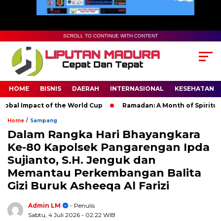
SCROLL TO CONTINUE WITH CONTENT
HOME
BISNIS
DAERAH
INTERNASIONAL
KESEHATAN
l Impact of the World Cup
Ramadan: A Month of Spiritual Refl
/
Home
Sampang
Dalam Rangka Hari Bhayangkara
Ke-80 Kapolsek Pangarengan Ipda
Sujianto, S.H. Jenguk dan
Memantau Perkembangan Balita
Gizi Buruk Asheeqa Al Farizi
Admin LM
- Penulis
Sabtu, 4 Juli 2026
- 02:22 WIB