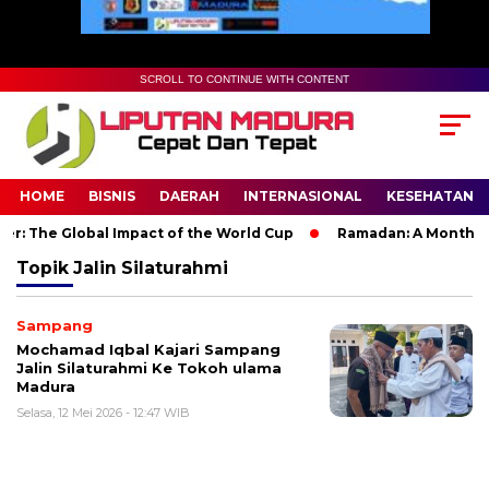
SCROLL TO CONTINUE WITH CONTENT
HOME
BISNIS
DAERAH
INTERNASIONAL
KESEHATAN
r: The Global Impact of the World Cup
Ramadan: A Month of S
Topik
Jalin Silaturahmi
Sampang
Mochamad Iqbal Kajari Sampang
Jalin Silaturahmi Ke Tokoh ulama
Madura
Selasa, 12 Mei 2026 - 12:47 WIB