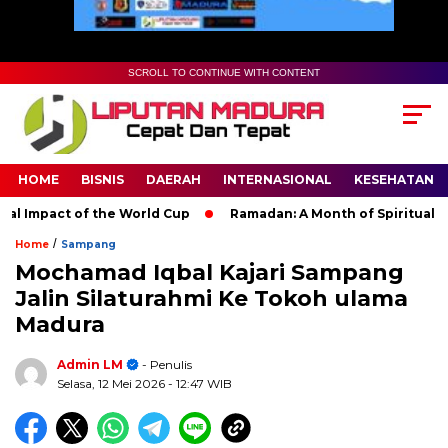
SCROLL TO CONTINUE WITH CONTENT
HOME
BISNIS
DAERAH
INTERNASIONAL
KESEHATAN
mpact of the World Cup
Ramadan: A Month of Spiritual Reflec
/
Home
Sampang
Mochamad Iqbal Kajari Sampang
Jalin Silaturahmi Ke Tokoh ulama
Madura
Admin LM
- Penulis
Selasa, 12 Mei 2026
- 12:47 WIB