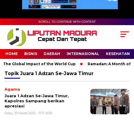
SCROLL TO CONTINUE WITH CONTENT
HOME
BISNIS
DAERAH
INTERNASIONAL
KESEHATAN
 The Global Impact of the World Cup
Ramadan: A Month of Spir
Topik
Juara 1 Adzan Se-Jawa Timur
Agama
Juara 1 Adzan Se-Jawa Timur,
Kapolres Sampang berikan
apresiasi
Rabu, 19 Maret 2025 - 11:17 WIB