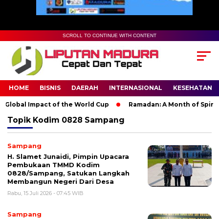
SCROLL TO CONTINUE WITH CONTENT
HOME
BISNIS
DAERAH
INTERNASIONAL
KESEHATAN
Global Impact of the World Cup
Ramadan: A Month of Spiritua
Topik
Kodim 0828 Sampang
Sampang
H. Slamet Junaidi, Pimpin Upacara
Pembukaan TMMD Kodim
0828/Sampang, Satukan Langkah
Membangun Negeri Dari Desa
Rabu, 15 Juli 2026 - 07:45 WIB
Sampang