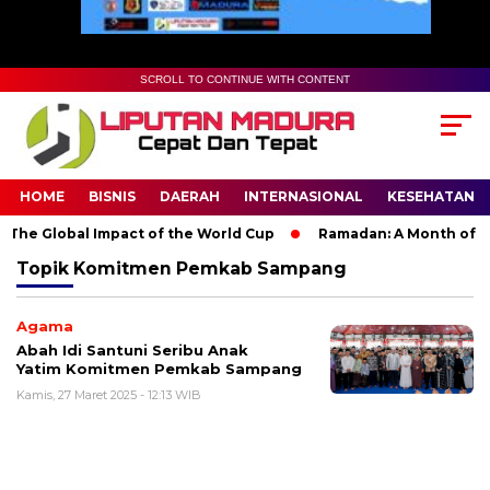
SCROLL TO CONTINUE WITH CONTENT
HOME
BISNIS
DAERAH
INTERNASIONAL
KESEHATAN
The Global Impact of the World Cup
Ramadan: A Month of Spir
Topik
Komitmen Pemkab Sampang
Agama
Abah Idi Santuni Seribu Anak
Yatim Komitmen Pemkab Sampang
Kamis, 27 Maret 2025 - 12:13 WIB