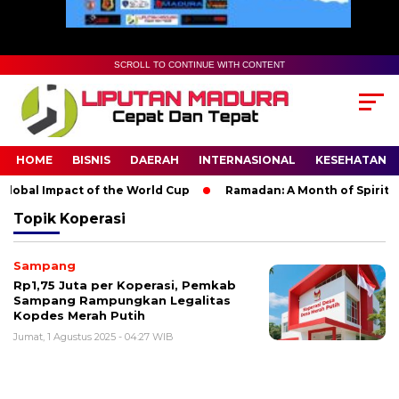
SCROLL TO CONTINUE WITH CONTENT
HOME
BISNIS
DAERAH
INTERNASIONAL
KESEHATAN
lobal Impact of the World Cup
Ramadan: A Month of Spiritual 
Topik
Koperasi
Sampang
Rp1,75 Juta per Koperasi, Pemkab
Sampang Rampungkan Legalitas
Kopdes Merah Putih
Jumat, 1 Agustus 2025 - 04:27 WIB