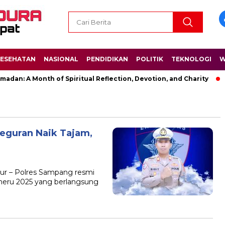
ESEHATAN
NASIONAL
PENDIDIKAN
POLITIK
TEKNOLOGI
W
dan: A Month of Spiritual Reflection, Devotion, and Charity
eguran Naik Tajam,
r – Polres Sampang resmi
eru 2025 yang berlangsung