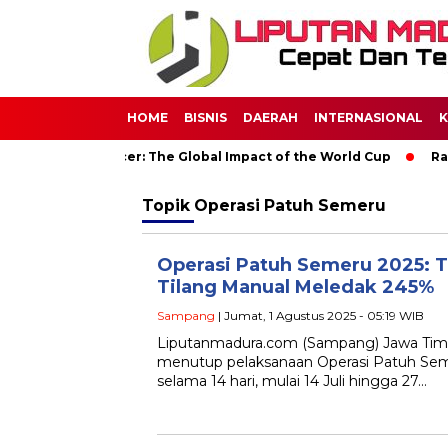
HOME
BISNIS
DAERAH
INTERNASIONAL
K
ld Through Soccer: The Global Impact of the World Cup
Rama
Topik
Operasi Patuh Semeru
Operasi Patuh Semeru 2025: T
Tilang Manual Meledak 245%
Sampang
| Jumat, 1 Agustus 2025 - 05:19 WIB
Liputanmadura.com (Sampang) Jawa Timu
menutup pelaksanaan Operasi Patuh Sem
selama 14 hari, mulai 14 Juli hingga 27…