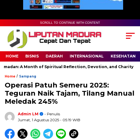
SCROLL TO CONTINUE WITH CONTENT
HOME
BISNIS
DAERAH
INTERNASIONAL
KESEHATAN
an: A Month of Spiritual Reflection, Devotion, and Charity
T
/
Home
Sampang
Operasi Patuh Semeru 2025:
Teguran Naik Tajam, Tilang Manual
Meledak 245%
Admin LM
- Penulis
Jumat, 1 Agustus 2025
- 05:19 WIB