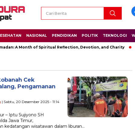
ESEHATAN
NASIONAL
PENDIDIKAN
POLITIK
TEKNOLOGI
W
dan: A Month of Spiritual Reflection, Devotion, and Charity
okobanah Cek
Malang, Pengamanan
g
| Sabtu, 20 Desember 2025 - 11:14
r – Iptu Sujiyono SH
lda Jawa Timur,
n kedatangan wisatawan dalam liburan…