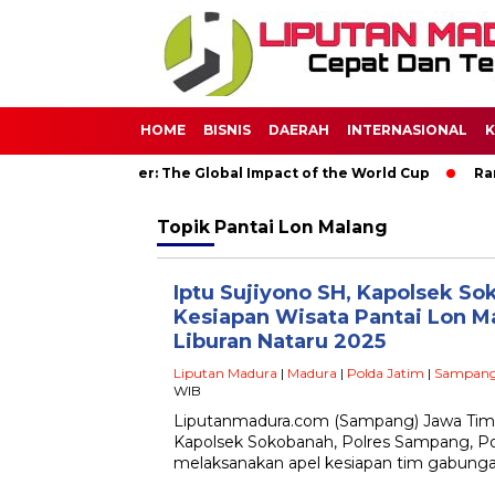
HOME
BISNIS
DAERAH
INTERNASIONAL
K
rld Through Soccer: The Global Impact of the World Cup
Rama
Topik
Pantai Lon Malang
Iptu Sujiyono SH, Kapolsek S
Kesiapan Wisata Pantai Lon 
Liburan Nataru 2025
Liputan Madura
|
Madura
|
Polda Jatim
|
Sampan
WIB
Liputanmadura.com (Sampang) Jawa Timu
Kapolsek Sokobanah, Polres Sampang, Po
melaksanakan apel kesiapan tim gabunga