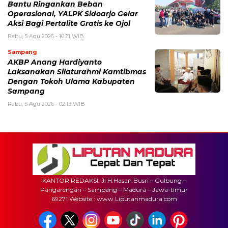
Bantu Ringankan Beban
Operasional, YALPK Sidoarjo Gelar
Aksi Bagi Pertalite Gratis ke Ojol
Rabu, 5 Agu 2026 - 10:21 WIB
Sampang
AKBP Anang Hardiyanto
Laksanakan Silaturahmi Kamtibmas
Dengan Tokoh Ulama Kabupaten
Sampang
Rabu, 5 Agu 2026 - 02:13 WIB
KANTOR REDAKSI: Jl H.Hasan Busri – Gulbung –
Pangarengan – Sampang – Madura – Jawa-timur
69271 Website : www.Liputanmadura.com