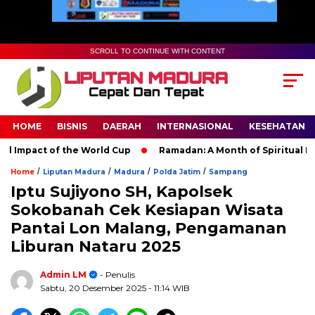
SCROLL TO CONTINUE WITH CONTENT
HOME
BISNIS
DAERAH
INTERNASIONAL
KESEHATAN
Impact of the World Cup
Ramadan: A Month of Spiritual Reflec
/
/
/
/
Home
Liputan Madura
Madura
Polda Jatim
Sampang
Iptu Sujiyono SH, Kapolsek
Sokobanah Cek Kesiapan Wisata
Pantai Lon Malang, Pengamanan
Liburan Nataru 2025
Admin LM
- Penulis
Sabtu, 20 Desember 2025
- 11:14 WIB