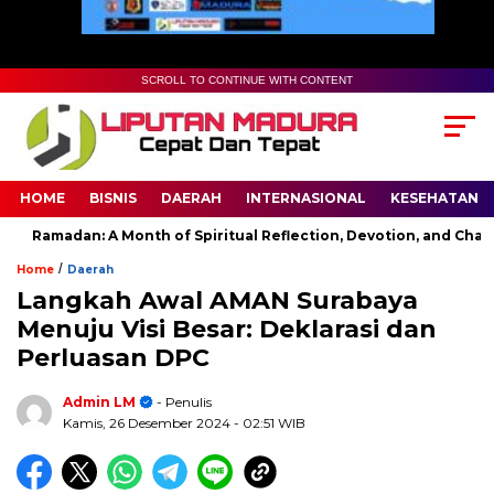
SCROLL TO CONTINUE WITH CONTENT
HOME
BISNIS
DAERAH
INTERNASIONAL
KESEHATAN
Ramadan: A Month of Spiritual Reflection, Devotion, and Charity
/
Home
Daerah
Langkah Awal AMAN Surabaya
Menuju Visi Besar: Deklarasi dan
Perluasan DPC
Admin LM
- Penulis
Kamis, 26 Desember 2024
- 02:51 WIB