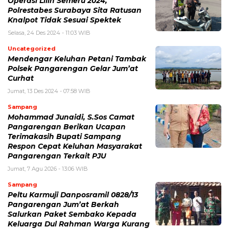
Operasi Lilin Semeru 2024,
Polrestabes Surabaya Sita Ratusan
Knalpot Tidak Sesuai Spektek
Selasa, 24 Des 2024 - 11:03 WIB
Uncategorized
Mendengar Keluhan Petani Tambak
Polsek Pangarengan Gelar Jum’at
Curhat
Jumat, 13 Des 2024 - 07:58 WIB
Sampang
Mohammad Junaidi, S.Sos Camat
Pangarengan Berikan Ucapan
Terimakasih Bupati Sampang
Respon Cepat Keluhan Masyarakat
Pangarengan Terkait PJU
Jumat, 7 Agu 2026 - 13:06 WIB
Sampang
Peltu Karmuji Danposramil 0828/13
Pangarengan Jum’at Berkah
Salurkan Paket Sembako Kepada
Keluarga Dul Rahman Warga Kurang