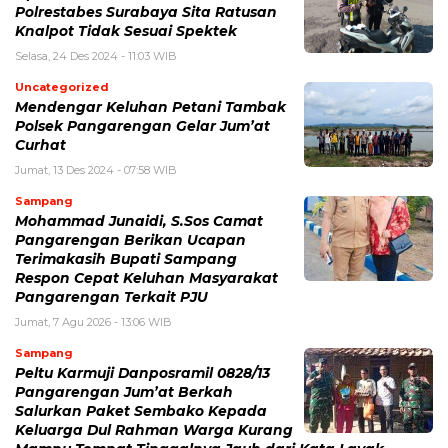
Polrestabes Surabaya Sita Ratusan
Knalpot Tidak Sesuai Spektek
Selasa, 24 Des 2024 - 11:03 WIB
Uncategorized
Mendengar Keluhan Petani Tambak
Polsek Pangarengan Gelar Jum’at
Curhat
Jumat, 13 Des 2024 - 07:58 WIB
Sampang
Mohammad Junaidi, S.Sos Camat
Pangarengan Berikan Ucapan
Terimakasih Bupati Sampang
Respon Cepat Keluhan Masyarakat
Pangarengan Terkait PJU
Jumat, 7 Agu 2026 - 13:06 WIB
Sampang
Peltu Karmuji Danposramil 0828/13
Pangarengan Jum’at Berkah
Salurkan Paket Sembako Kepada
Keluarga Dul Rahman Warga Kurang