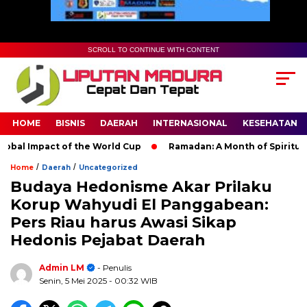
SCROLL TO CONTINUE WITH CONTENT
HOME
BISNIS
DAERAH
INTERNASIONAL
KESEHATAN
l Impact of the World Cup
Ramadan: A Month of Spiritual Refl
/
/
Home
Daerah
Uncategorized
Budaya Hedonisme Akar Prilaku
Korup Wahyudi El Panggabean:
Pers Riau harus Awasi Sikap
Hedonis Pejabat Daerah
Admin LM
- Penulis
Senin, 5 Mei 2025
- 00:32 WIB