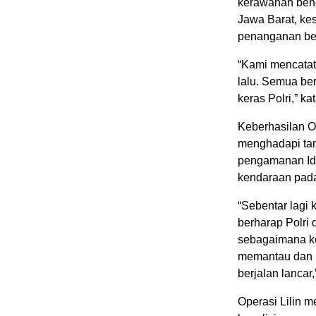
kerawanan benc
Jawa Barat, ke
penanganan be
“Kami mencatat 
lalu. Semua berj
keras Polri,” ka
Keberhasilan Op
menghadapi tan
pengamanan Idu
kendaraan pada
“Sebentar lagi 
berharap Polri
sebagaimana ke
memantau dan 
berjalan lancar
Operasi Lilin m