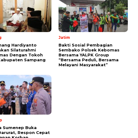
g
Jatim
nang Hardiyanto
Bakti Sosial Pembagian
kan Silaturahmi
Sembako Polsek Kebomas
mas Dengan Tokoh
Bersama YALPK Group
Kabupaten Sampang
“Bersama Peduli, Bersama
Melayani Masyarakat”
p
ta Sumenep Buka
arurat, Respon Cepat
anan Korban