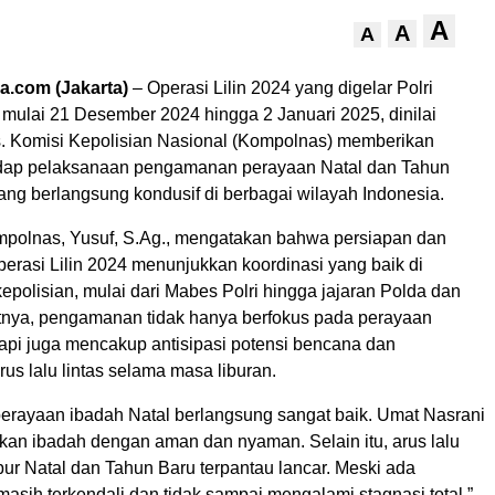
A
A
A
a.com (Jakarta)
– Operasi Lilin 2024 yang digelar Polri
 mulai 21 Desember 2024 hingga 2 Januari 2025, dinilai
s. Komisi Kepolisian Nasional (Kompolnas) memberikan
adap pelaksanaan pengamanan perayaan Natal dan Tahun
ang berlangsung kondusif di berbagai wilayah Indonesia.
polnas, Yusuf, S.Ag., mengatakan bahwa persiapan dan
erasi Lilin 2024 menunjukkan koordinasi yang baik di
kepolisian, mulai dari Mabes Polri hingga jajaran Polda dan
tnya, pengamanan tidak hanya berfokus pada perayaan
api juga mencakup antisipasi potensi bencana dan
us lalu lintas selama masa liburan.
erayaan ibadah Natal berlangsung sangat baik. Umat Nasrani
kan ibadah dengan aman dan nyaman. Selain itu, arus lalu
ibur Natal dan Tahun Baru terpantau lancar. Meski ada
masih terkendali dan tidak sampai mengalami stagnasi total,”