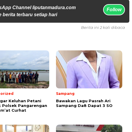
sApp Channel liputanmadura.com
Follow
 berita terbaru setiap hari
Berita ini 2 kali dibaca
orized
Sampang
ar Keluhan Petani
Bawakan Lagu Pasrah Ari
 Polsek Pangarengan
Sampang Da8 Dapat 3 SO
um’at Curhat