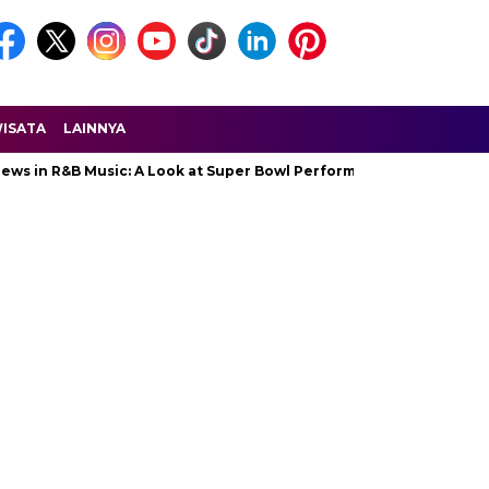
ISATA
LAINNYA
&B Music: A Look at Super Bowl Performances, New Albums, Rising 