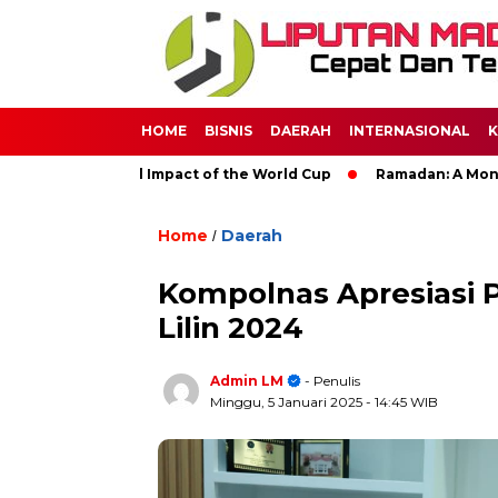
HOME
BISNIS
DAERAH
INTERNASIONAL
K
 The Global Impact of the World Cup
Ramadan: A Month of Spi
Home
Daerah
/
Kompolnas Apresiasi P
Lilin 2024
Admin LM
- Penulis
Minggu, 5 Januari 2025
- 14:45 WIB