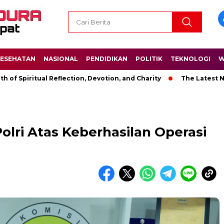
ESEHATAN
NASIONAL
PENDIDIKAN
POLITIK
TEKNOLOGI
W
ritual Reflection, Devotion, and Charity
The Latest News in R
olri Atas Keberhasilan Operasi