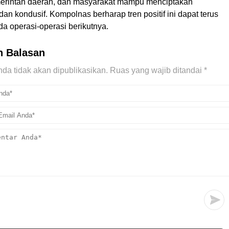
merintah daerah, dan masyarakat mampu menciptakan
n kondusif. Kompolnas berharap tren positif ini dapat terus
da operasi-operasi berikutnya.
n Balasan
da tidak akan dipublikasikan.
Ruas yang wajib ditandai
*