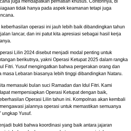
ana juga mendapatkan perhatian khusus. Contohnya, di
siagaan tidak hanya pada aspek keamanan tetapi juga
ncana.
keberhasilan operasi ini jauh lebih baik dibandingkan tahun
alan lancar, dan ini patut kita apresiasi sebagai hasil kerja
tanya.
erasi Lilin 2024 disebut menjadi modal penting untuk
tangan berikutnya, yakni Operasi Ketupat 2025 dalam rangka
l Fitri. Yusuf mengingatkan bahwa pergerakan orang dan
 masa Lebaran biasanya lebih tinggi dibandingkan Nataru.
kita memasuki bulan suci Ramadan dan Idul Fitri. Kami
 dapat mempersiapkan Operasi Ketupat dengan baik,
berhasilan Operasi Lilin tahun ini. Kompolnas akan kembali
mengawasi jalannya operasi untuk memastikan semuanya
,” ungkap Yusuf.
enjadi bukti bahwa koordinasi yang baik antara jajaran