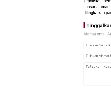
kepolisian, pe
suasana aman da
ditingkatkan pa
Tinggalka
Alamat email An