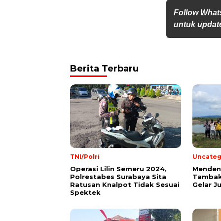
Follow What
untuk update
Berita Terbaru
TNI/Polri
Uncateg
Operasi Lilin Semeru 2024,
Mendeng
Polrestabes Surabaya Sita
Tambak
Ratusan Knalpot Tidak Sesuai
Gelar J
Spektek