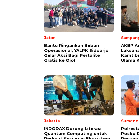
Jatim
Sampan
Bantu Ringankan Beban
AKBP A
Operasional, YALPK Sidoarjo
Laksana
Gelar Aksi Bagi Pertalite
Kamtib
Gratis ke Ojol
Ulama 
Jakarta
Sumene
INDODAX Dorong Literasi
Polres
Quantum Computing untuk
Posko D
Perkuat Kesiapan Ekosistem
Penang