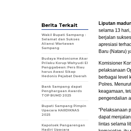
Liputan madur
Berita Terkait
selama 13 hari,
Wakil Bupati Sampang :
berjalan sukse
Selamat dan Sukses
Aliansi Wartawan
apresiasi terh
Sampang
Baru (Nataru) y
Budaya Hedonisme Akar
Komisioner Kom
Prilaku Korup Wahyudi El
Panggabean: Pers Riau
pelaksanaan Op
harus Awasi Sikap
Hedonis Pejabat Daerah
berbagai level 
Polres. Menuru
Bank Sampang dapat
keagamaan, tet
Penghargaan Awards
TOP BUMD 2025
pengendalian ar
Bupati Sampang Pimpin
“Pelaksanaan p
Upacara HARDIKNAS
2025
dapat menjalan
lintas selama l
Kapolsek Pangarengan
Hadiri Upacara
kemacetan, itu 