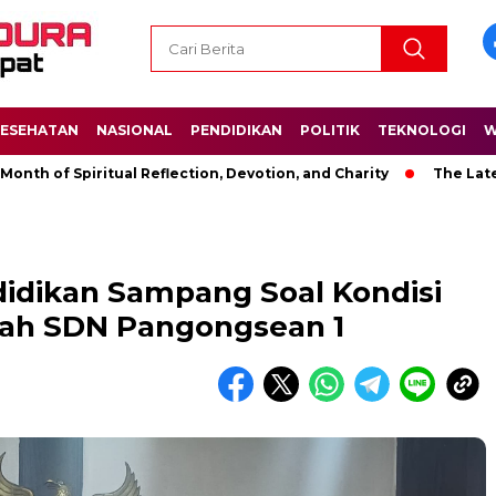
ESEHATAN
NASIONAL
PENDIDIKAN
POLITIK
TEKNOLOGI
W
 Spiritual Reflection, Devotion, and Charity
The Latest News
didikan Sampang Soal Kondisi
lah SDN Pangongsean 1