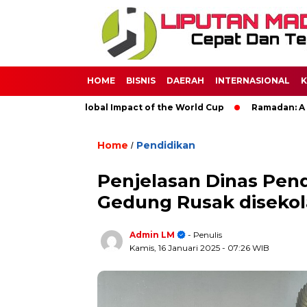
HOME
BISNIS
DAERAH
INTERNASIONAL
K
cer: The Global Impact of the World Cup
Ramadan: A Month of
Home
Pendidikan
/
Penjelasan Dinas Pen
Gedung Rusak diseko
Admin LM
- Penulis
Kamis, 16 Januari 2025
- 07:26 WIB