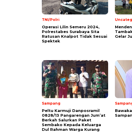
TNI/Polri
Uncateg
Operasi Lilin Semeru 2024,
Mendeng
Polrestabes Surabaya Sita
Tambak
Ratusan Knalpot Tidak Sesuai
Gelar J
Spektek
Sampang
Sampan
Peltu Karmuji Danposramil
Bawakan
0828/13 Pangarengan Jum’at
Sampan
Berkah Salurkan Paket
Sembako Kepada Keluarga
Dul Rahman Warga Kurang