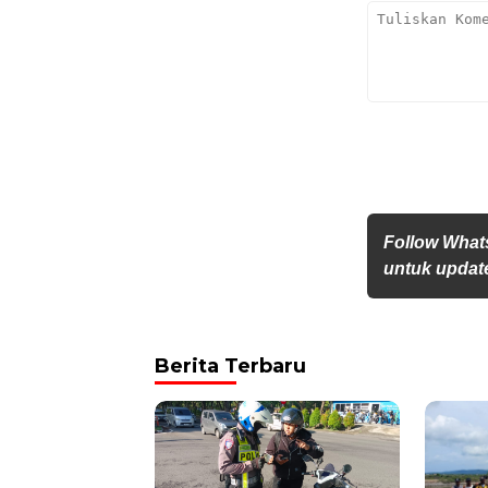
Follow What
untuk update
Berita Terbaru