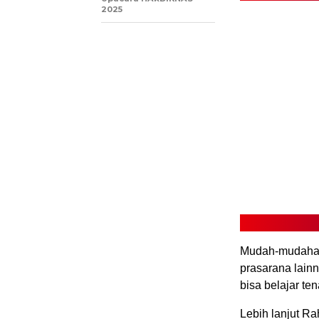
2025
Mudah-mudahan 
prasarana lain
bisa belajar te
Lebih lanjut R