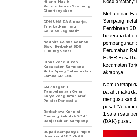
Keselamatan,” 
Hilang, Nasib
Pendidikan di Sampang
Dipertanyakan
Mohammad Fadel
Sampang melalu
DPM UMSIDA Sidoarjo,
Tingkatkan ilmu
Pembinaan SD 
Sekolah Legislatif
beberapa tahun
Nadhifa Keisha Rabbani
pembangunan s
Siswi Berbakat SDN
Perumahan Raky
Gunung Sekar 1
PUPR Pusat han
Dinas Pendidikan
kecamatan Tor
Kabupaten Sampang
Buka Ajang Talenta dan
akrabnya
Lomba SD-SMP
Namun tetapi da
SMP Negeri 1
Tambelangan Gelar
parah, maka da
Karya Penguatan Profil
mengusulkan da
Pelajar Pancasila
pusat, “Alhamd
Berbahaya Kondisi
1 salah satu p
Gedung Sekolah SDN 1
Banjar Billah Sampang
(DAK) pusat.
Bupati Sampang Pimpin
Upacara HARDIKNAS