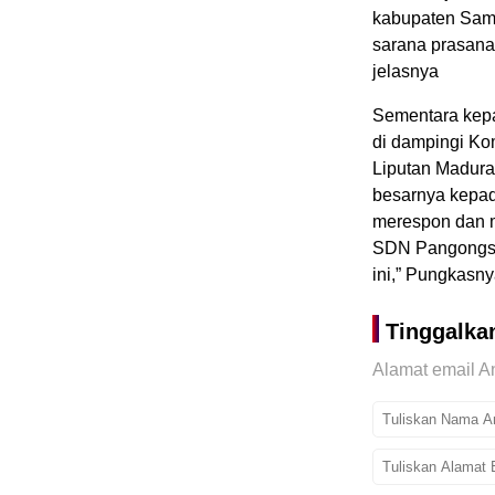
kabupaten Sam
sarana prasana,
jelasnya
Sementara kepa
di dampingi Kom
Liputan Madura
besarnya kepad
merespon dan 
SDN Pangongse
ini,” Pungkasn
Tinggalka
Alamat email An