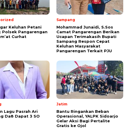
orized
Sampang
ar Keluhan Petani
Mohammad Junaidi, S.Sos
 Polsek Pangarengan
Camat Pangarengan Berikan
um’at Curhat
Ucapan Terimakasih Bupati
Sampang Respon Cepat
Keluhan Masyarakat
Pangarengan Terkait PJU
g
Jatim
 Lagu Pasrah Ari
Bantu Ringankan Beban
g Da8 Dapat 3 SO
Operasional, YALPK Sidoarjo
Gelar Aksi Bagi Pertalite
Gratis ke Ojol