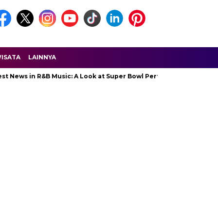
ISATA
LAINNYA
 in R&B Music: A Look at Super Bowl Performances, New Albums, Ris