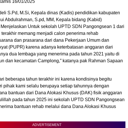
kamis 16/01/2025
i S.Pd, M.Si, Kepala dinas (Kadis) pendidikan kabupaten
i Abdulrahman, S.pd, MM, Kepala bidang (Kabid)
Menjelaskan Untuk sekolah UPTD SDN Pangongsean 1 dari
 terakhir memang menjadi calon penerima rehab
arana dan prasarana dari dana Pekerjaan Umum dan
at (PUPR) karena adanya keterbatasan anggaran dari
ya dua lembaga yang menerima pada tahun 2021 yaitu di
jun dan kecamatan Camplong,” katanya pak Rahman Sapaan
ri beberapa tahun terakhir ini karena kondisinya begitu
ri pihak kami selalu berupaya setiap tahunnya dengan
na bantuan dari Dana Alokasi Khusus (DAK) fisik anggaran
ulillah pada tahun 2025 ini sekolah UPTD SDN Pangongsean
enerima bantuan rehab melalui dana Dana Alokasi Khusus
ADVERTISEMENT