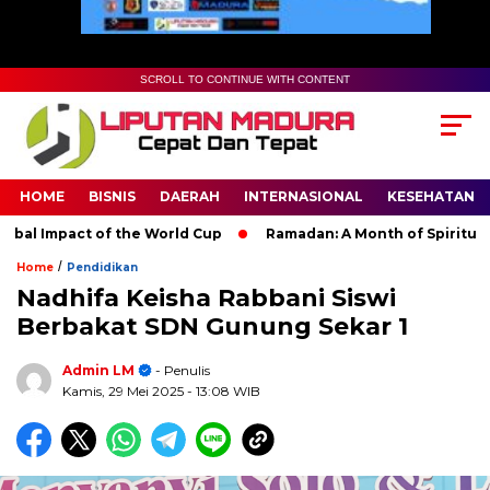
SCROLL TO CONTINUE WITH CONTENT
HOME
BISNIS
DAERAH
INTERNASIONAL
KESEHATAN
 Impact of the World Cup
Ramadan: A Month of Spiritual Refl
/
Home
Pendidikan
Nadhifa Keisha Rabbani Siswi
Berbakat SDN Gunung Sekar 1
Admin LM
- Penulis
Kamis, 29 Mei 2025
- 13:08 WIB