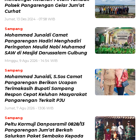
Polsek Pangarengan Gelar Jum’at
Curhat
Jumat, 13 Des 2024 - 07:58 WIB
Sampang
Mohammad Junaidi Camat
Pangarengan Hadiri Menghadiri
Peringatan Maulid Nabi Muhamad
SAW di Masjid Darussalam Gulbung
Minggu, 9 Agu 2026 - 14:54 WIB
Sampang
Mohammad Junaidi, S.Sos Camat
Pangarengan Berikan Ucapan
Terimakasih Bupati Sampang
Respon Cepat Keluhan Masyarakat
Pangarengan Terkait PJU
Jumat, 7 Agu 2026 - 13:06 WIB
Sampang
Peltu Karmuji Danposramil 0828/13
Pangarengan Jum’at Berkah
Salurkan Paket Sembako Kepada