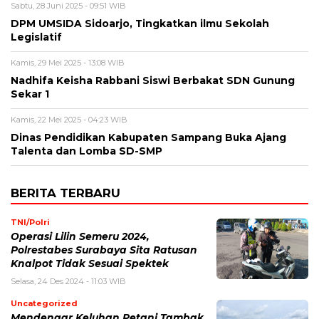
Sabtu, 28 Juni 2025 - 09:51 WIB
DPM UMSIDA Sidoarjo, Tingkatkan ilmu Sekolah
Legislatif
Kamis, 29 Mei 2025 - 13:08 WIB
Nadhifa Keisha Rabbani Siswi Berbakat SDN Gunung
Sekar 1
Kamis, 22 Mei 2025 - 04:23 WIB
Dinas Pendidikan Kabupaten Sampang Buka Ajang
Talenta dan Lomba SD-SMP
BERITA TERBARU
TNI/Polri
Operasi Lilin Semeru 2024,
Polrestabes Surabaya Sita Ratusan
Knalpot Tidak Sesuai Spektek
Selasa, 24 Des 2024 - 11:03 WIB
Uncategorized
Mendengar Keluhan Petani Tambak