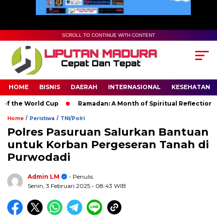
SCROLL TO CONTINUE WITH CONTENT
HOME
BISNIS
DAERAH
INTERNASIONAL
KESEHATAN
the World Cup
Ramadan: A Month of Spiritual Reflection, Devo
/
/
Home
Peristiwa
TNI/Polri
Polres Pasuruan Salurkan Bantuan
untuk Korban Pergeseran Tanah di
Purwodadi
Admin LM
- Penulis
Senin, 3 Februari 2025
- 08:43 WIB