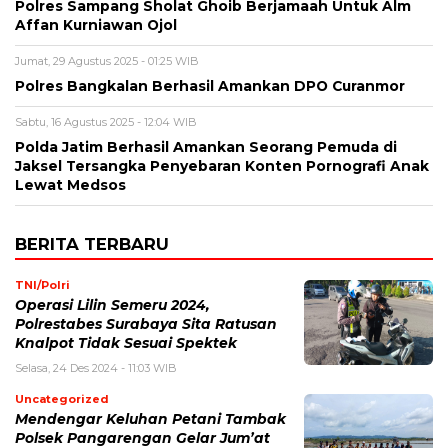
Polres Sampang Sholat Ghoib Berjamaah Untuk Alm
Affan Kurniawan Ojol
Jumat, 29 Agustus 2025 - 01:25 WIB
Polres Bangkalan Berhasil Amankan DPO Curanmor
Sabtu, 16 Agustus 2025 - 12:04 WIB
Polda Jatim Berhasil Amankan Seorang Pemuda di
Jaksel Tersangka Penyebaran Konten Pornografi Anak
Lewat Medsos
BERITA TERBARU
TNI/Polri
Operasi Lilin Semeru 2024,
Polrestabes Surabaya Sita Ratusan
Knalpot Tidak Sesuai Spektek
Selasa, 24 Des 2024 - 11:03 WIB
Uncategorized
Mendengar Keluhan Petani Tambak
Polsek Pangarengan Gelar Jum’at