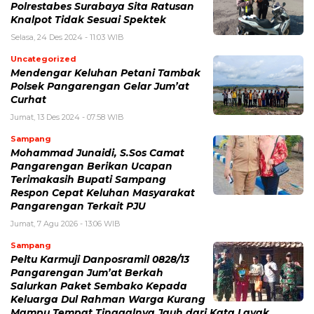
Polrestabes Surabaya Sita Ratusan
Knalpot Tidak Sesuai Spektek
Selasa, 24 Des 2024 - 11:03 WIB
Uncategorized
Mendengar Keluhan Petani Tambak
Polsek Pangarengan Gelar Jum’at
Curhat
Jumat, 13 Des 2024 - 07:58 WIB
Sampang
Mohammad Junaidi, S.Sos Camat
Pangarengan Berikan Ucapan
Terimakasih Bupati Sampang
Respon Cepat Keluhan Masyarakat
Pangarengan Terkait PJU
Jumat, 7 Agu 2026 - 13:06 WIB
Sampang
Peltu Karmuji Danposramil 0828/13
Pangarengan Jum’at Berkah
Salurkan Paket Sembako Kepada
Keluarga Dul Rahman Warga Kurang
Mampu Tempat Tinggalnya Jauh dari Kata Layak