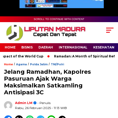
SCROLL TO CONTINUE WITH CONTENT
HOME
BISNIS
DAERAH
INTERNASIONAL
KESEHATAN
act of the World Cup
Ramadan: A Month of Spiritual Reflectio
/
/
/
Home
Agama
Polda Jatim
TNI/Polri
Jelang Ramadhan, Kapolres
Pasuruan Ajak Warga
Maksimalkan Satkamling
Antisipasi 3C
Admin LM
- Penulis
Rabu, 26 Februari 2025
- 11:13 WIB