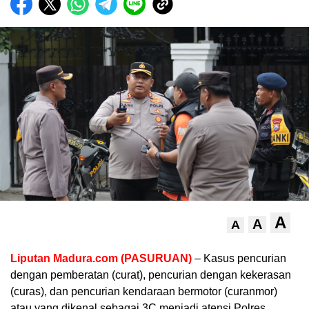
A
A
A
Liputan Madura.com (PASURUAN)
– Kasus pencurian
dengan pemberatan (curat), pencurian dengan kekerasan
(curas), dan pencurian kendaraan bermotor (curanmor)
atau yang dikenal sebagai 3C menjadi atensi Polres