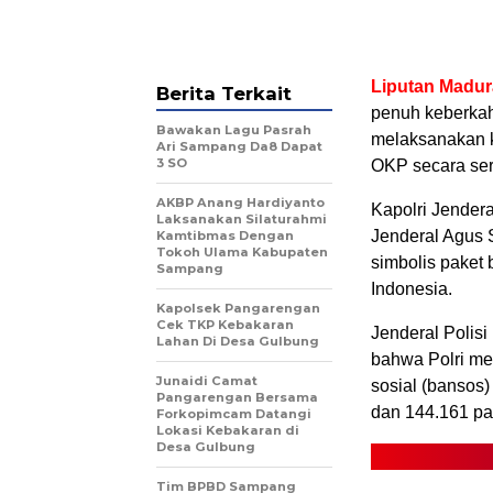
Liputan Madu
Berita Terkait
penuh keberkah
Bawakan Lagu Pasrah
melaksanakan k
Ari Sampang Da8 Dapat
3 SO
OKP secara ser
AKBP Anang Hardiyanto
Kapolri Jendera
Laksanakan Silaturahmi
Jenderal Agus 
Kamtibmas Dengan
Tokoh Ulama Kabupaten
simbolis paket
Sampang
Indonesia.
Kapolsek Pangarengan
Cek TKP Kebakaran
Jenderal Polis
Lahan Di Desa Gulbung
bahwa Polri me
Junaidi Camat
sosial (bansos
Pangarengan Bersama
dan 144.161 pa
Forkopimcam Datangi
Lokasi Kebakaran di
Desa Gulbung
Tim BPBD Sampang