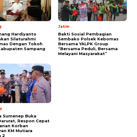
g
Jatim
nang Hardiyanto
Bakti Sosial Pembagian
kan Silaturahmi
Sembako Polsek Kebomas
mas Dengan Tokoh
Bersama YALPK Group
Kabupaten Sampang
“Bersama Peduli, Bersama
Melayani Masyarakat”
p
ta Sumenep Buka
arurat, Respon Cepat
anan Korban
an KM Mutiara
 2