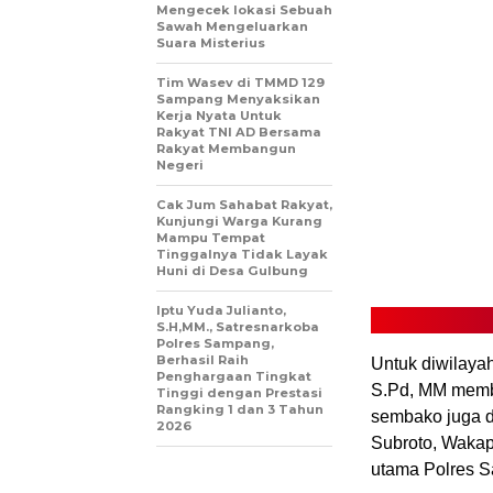
Mengecek lokasi Sebuah
Sawah Mengeluarkan
Suara Misterius
Tim Wasev di TMMD 129
Sampang Menyaksikan
Kerja Nyata Untuk
Rakyat TNI AD Bersama
Rakyat Membangun
Negeri
Cak Jum Sahabat Rakyat,
Kunjungi Warga Kurang
Mampu Tempat
Tinggalnya Tidak Layak
Huni di Desa Gulbung
Iptu Yuda Julianto,
S.H,MM., Satresnarkoba
Polres Sampang,
Berhasil Raih
Untuk diwilay
Penghargaan Tingkat
S.Pd, MM memb
Tinggi dengan Prestasi
Rangking 1 dan 3 Tahun
sembako juga d
2026
Subroto, Waka
utama Polres 