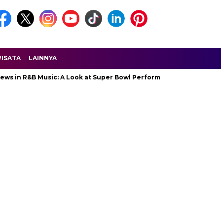
ISATA
LAINNYA
&B Music: A Look at Super Bowl Performances, New Albums, Rising S