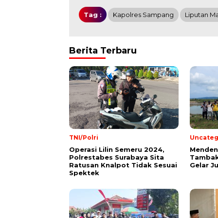
Tag :
Kapolres Sampang
Liputan M
Berita Terbaru
TNI/Polri
Uncateg
Operasi Lilin Semeru 2024,
Mendeng
Polrestabes Surabaya Sita
Tambak
Ratusan Knalpot Tidak Sesuai
Gelar J
Spektek