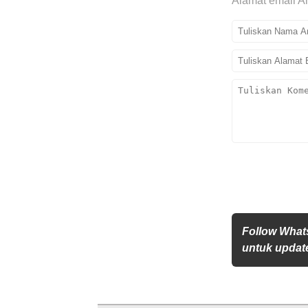
Alamat email An
Follow What
untuk update