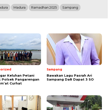
adura
Madura
Ramadhan 2025
Sampang
orized
Sampang
ar Keluhan Petani
Bawakan Lagu Pasrah Ari
 Polsek Pangarengan
Sampang Da8 Dapat 3 SO
um’at Curhat