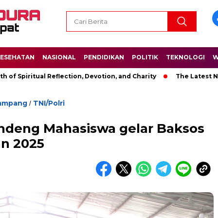
ESEHATAN
NASIONAL
PENDIDIKAN
POLITIK
TEKNOLOGI
W
itual Reflection, Devotion, and Charity
The Latest News in R
ampang
TNI/Polri
/
ndeng Mahasiswa gelar Baksos
n 2025