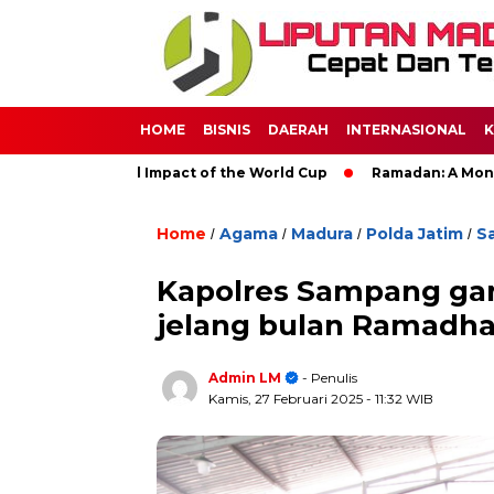
HOME
BISNIS
DAERAH
INTERNASIONAL
K
The Global Impact of the World Cup
Ramadan: A Month of Spir
Home
Agama
Madura
Polda Jatim
S
/
/
/
/
Kapolres Sampang ga
jelang bulan Ramadha
Admin LM
- Penulis
Kamis, 27 Februari 2025
- 11:32 WIB