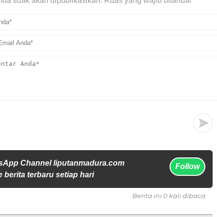
da tidak akan dipublikasikan.
Ruas yang wajib ditandai
*
sApp Channel liputanmadura.com
Follow
 berita terbaru setiap hari
Berita ini 0 kali dibaca