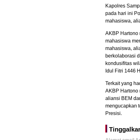
Kapolres Samp
pada hari ini 
mahasiswa, al
AKBP Hartono m
mahasiswa men
mahasiswa, al
berkolaborasi 
kondusifitas w
Idul Fitri 1446
Terkait yang ha
AKBP Hartono m
aliansi BEM d
mengucapkan te
Presisi.
Tinggalka