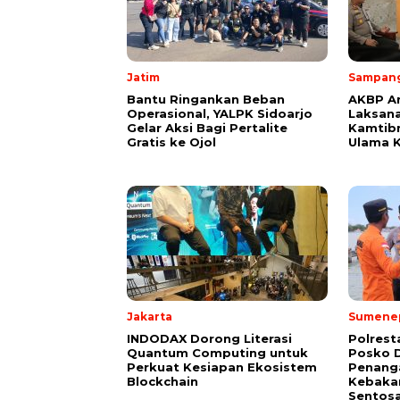
Jatim
Sampan
Bantu Ringankan Beban
AKBP A
Operasional, YALPK Sidoarjo
Laksana
Gelar Aksi Bagi Pertalite
Kamtib
Gratis ke Ojol
Ulama 
Jakarta
Sumene
INDODAX Dorong Literasi
Polres
Quantum Computing untuk
Posko D
Perkuat Kesiapan Ekosistem
Penang
Blockchain
Kebakar
Sentosa