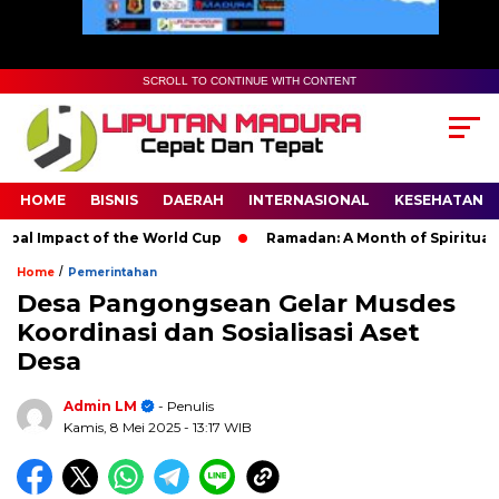
SCROLL TO CONTINUE WITH CONTENT
HOME
BISNIS
DAERAH
INTERNASIONAL
KESEHATAN
l Impact of the World Cup
Ramadan: A Month of Spiritual Refl
/
Home
Pemerintahan
Desa Pangongsean Gelar Musdes
Koordinasi dan Sosialisasi Aset
Desa
Admin LM
- Penulis
Kamis, 8 Mei 2025
- 13:17 WIB