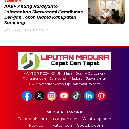
Sampang
AKBP Anang Hardiyanto
Laksanakan Silaturahmi Kamtibmas
Dengan Tokoh Ulama Kabupaten
Sampang
Rabu, 5 Agu 2026 - 02:13 WIB
KANTOR REDAKSI: Jl H.Hasan Busri – Gulbung –
Pangarengan – Sampang – Madura – Jawa-timur
69271 Website : www.Liputanmadura.com
MEDIA NETWORK
Facebook.com
Instagram.com
Whatsapp.com
Tiktok.com
Twitter.com
Youtube.com