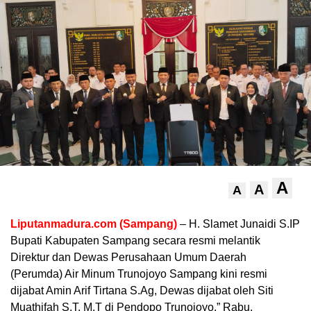
A
A
A
Liputanmadura.com (Sampang)
– H. Slamet Junaidi S.IP
Bupati Kabupaten Sampang secara resmi melantik
Direktur dan Dewas Perusahaan Umum Daerah
(Perumda) Air Minum Trunojoyo Sampang kini resmi
dijabat Amin Arif Tirtana S.Ag, Dewas dijabat oleh Siti
Muathifah S.T, M.T di Pendopo Trunojoyo,” Rabu,