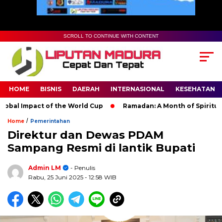
SCROLL TO CONTINUE WITH CONTENT
HOME
BISNIS
DAERAH
INTERNASIONAL
KESEHATAN
al Impact of the World Cup
Ramadan: A Month of Spiritual Ref
/
Home
Pemerintahan
Direktur dan Dewas PDAM
Sampang Resmi di lantik Bupati
Admin LM
- Penulis
Rabu, 25 Juni 2025
- 12:58 WIB