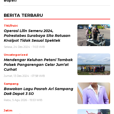
Bupati
BERITA TERBARU
TNI/Polri
Operasi Lilin Semeru 2024,
Polrestabes Surabaya Sita Ratusan
Knalpot Tidak Sesuai Spektek
Selasa, 24 Des 2024 - 11:03 WIB
Uncategorized
Mendengar Keluhan Petani Tambak
Polsek Pangarengan Gelar Jum’at
Curhat
Jumat, 13 Des 2024 - 07:58 WIB
Sampang
Bawakan Lagu Pasrah Ari Sampang
Da8 Dapat 3 SO
Rabu, 5 Agu 2026 - 15:53 WIB
Jatim