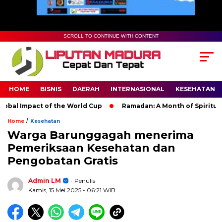
SCROLL TO CONTINUE WITH CONTENT
HOME
BISNIS
DAERAH
INTERNASIONAL
KESEHATAN
al Impact of the World Cup
Ramadan: A Month of Spiritual Ref
/
Home
Kesehatan
Warga Barunggagah menerima
Pemeriksaan Kesehatan dan
Pengobatan Gratis
Admin LM
- Penulis
Kamis, 15 Mei 2025
- 06:21 WIB