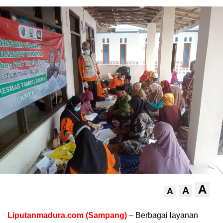
A
A
A
Liputanmadura.com (Sampang)
– Berbagai layanan