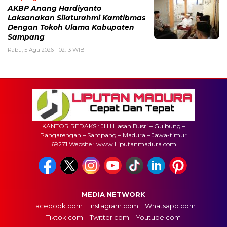
AKBP Anang Hardiyanto
Laksanakan Silaturahmi Kamtibmas
Dengan Tokoh Ulama Kabupaten
Sampang
Rabu, 5 Agu 2026 - 02:13 WIB
KANTOR REDAKSI: Jl H.Hasan Busri – Gulbung –
Pangarengan – Sampang – Madura – Jawa-timur
69271 Website : www.Liputanmadura.com
MEDIA NETWORK
Facebook.com
Instagram.com
Whatsapp.com
Tiktok.com
Twitter.com
Youtube.com