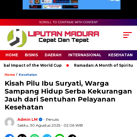
SCROLL TO CONTINUE WITH CONTENT
HOME
BISNIS
DAERAH
INTERNASIONAL
KESEHATAN
l Impact of the World Cup
Ramadan: A Month of Spiritual Refl
/
Home
Kesehatan
Kisah Pilu Ibu Suryati, Warga
Sampang Hidup Serba Kekurangan
Jauh dari Sentuhan Pelayanan
Kesehatan
Admin LM
- Penulis
Sabtu, 30 Agustus 2025
- 02:06 WIB