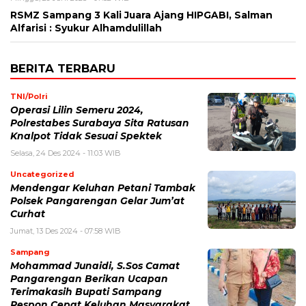
RSMZ Sampang 3 Kali Juara Ajang HIPGABI, Salman
Alfarisi : Syukur Alhamdulillah
BERITA TERBARU
TNI/Polri
Operasi Lilin Semeru 2024,
Polrestabes Surabaya Sita Ratusan
Knalpot Tidak Sesuai Spektek
Selasa, 24 Des 2024 - 11:03 WIB
Uncategorized
Mendengar Keluhan Petani Tambak
Polsek Pangarengan Gelar Jum’at
Curhat
Jumat, 13 Des 2024 - 07:58 WIB
Sampang
Mohammad Junaidi, S.Sos Camat
Pangarengan Berikan Ucapan
Terimakasih Bupati Sampang
Respon Cepat Keluhan Masyarakat