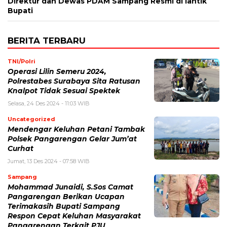
Direktur dan Dewas PDAM Sampang Resmi di lantik
Bupati
BERITA TERBARU
TNI/Polri
Operasi Lilin Semeru 2024,
Polrestabes Surabaya Sita Ratusan
Knalpot Tidak Sesuai Spektek
Selasa, 24 Des 2024 - 11:03 WIB
Uncategorized
Mendengar Keluhan Petani Tambak
Polsek Pangarengan Gelar Jum’at
Curhat
Jumat, 13 Des 2024 - 07:58 WIB
Sampang
Mohammad Junaidi, S.Sos Camat
Pangarengan Berikan Ucapan
Terimakasih Bupati Sampang
Respon Cepat Keluhan Masyarakat
Pangarengan Terkait PJU