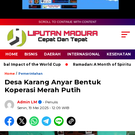
SCROLL TO CONTINUE WITH CONTENT
HOME
BISNIS
DAERAH
INTERNASIONAL
KESEHATAN
l Impact of the World Cup
Ramadan: A Month of Spiritual Ref
/
Home
Pemerintahan
Desa Karang Anyar Bentuk
Koperasi Merah Putih
Admin LM
- Penulis
Senin, 19 Mei 2025
- 12:09 WIB