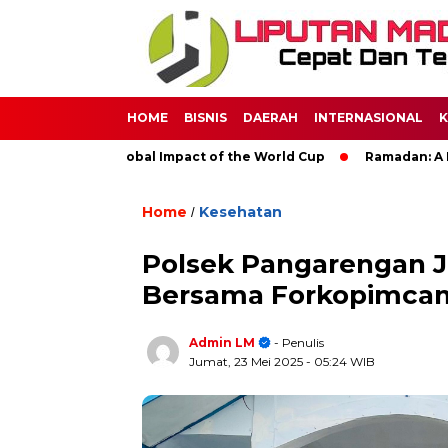
HOME
BISNIS
DAERAH
INTERNASIONAL
K
occer: The Global Impact of the World Cup
Ramadan: A Month 
Home
Kesehatan
/
Polsek Pangarengan J
Bersama Forkopimc
Admin LM
- Penulis
Jumat, 23 Mei 2025
- 05:24 WIB