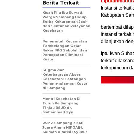
Liputanmadur
Berita Terkait
Instansi terkai
Kisah Pilu Ibu Suryati,
Kabupaten Samp
Warga Sampang Hidup
Serba Kekurangan Jauh
dari Sentuhan Pelayanan
bertempat dila
Kesehatan
instansi terkai
dilanjutkan de
Pemerintah Kecamatan
Tambelangan Gelar
Rakor PKG Sekolah dan
Iptu Iwan Suha
Percepatan Eliminasi
Kusta
terkait dilaksa
forkopimcam dan
Stigma dan
Keterbatasan Akses
Kesehatan: Tantangan
Penanggulangan Kusta
di Sampang
Mentri Kesehatan RI
Turun Ke Sampang
Tinjau RSUD dr.
Muhammad Zyn
RSMZ Sampang 3 Kali
Juara Ajang HIPGABI,
Salman Alfarisi : Syukur