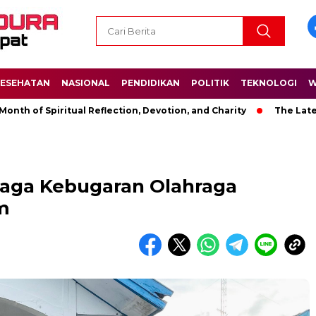
ESEHATAN
NASIONAL
PENDIDIKAN
POLITIK
TEKNOLOGI
W
of Spiritual Reflection, Devotion, and Charity
The Latest New
aga Kebugaran Olahraga
am