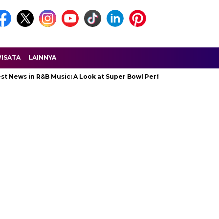
ISATA
LAINNYA
s in R&B Music: A Look at Super Bowl Performances, New Albums, R