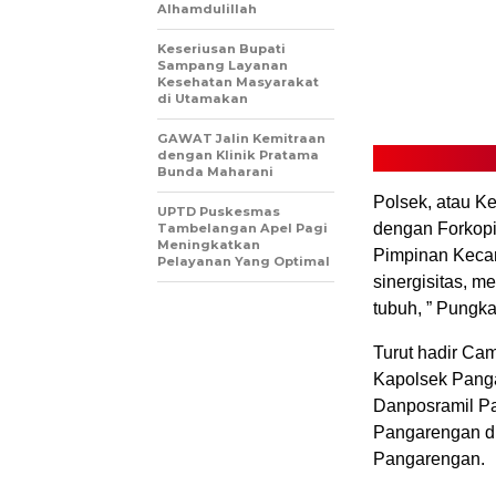
Alhamdulillah
Keseriusan Bupati
Sampang Layanan
Kesehatan Masyarakat
di Utamakan
GAWAT Jalin Kemitraan
dengan Klinik Pratama
Bunda Maharani
Polsek, atau K
UPTD Puskesmas
dengan Forkopi
Tambelangan Apel Pagi
Meningkatkan
Pimpinan Kecam
Pelayanan Yang Optimal
sinergisitas, 
tubuh, ” Pungk
Turut hadir Ca
Kapolsek Pang
Danposramil P
Pangarengan 
Pangarengan.