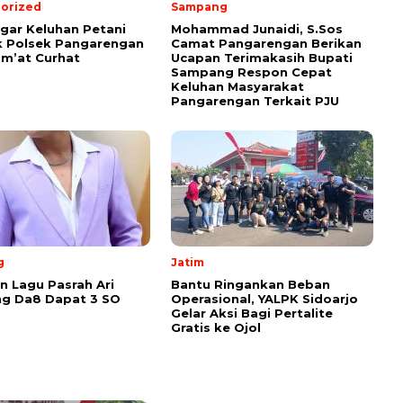
orized
Sampang
ar Keluhan Petani
Mohammad Junaidi, S.Sos
 Polsek Pangarengan
Camat Pangarengan Berikan
um’at Curhat
Ucapan Terimakasih Bupati
Sampang Respon Cepat
Keluhan Masyarakat
Pangarengan Terkait PJU
g
Jatim
 Lagu Pasrah Ari
Bantu Ringankan Beban
g Da8 Dapat 3 SO
Operasional, YALPK Sidoarjo
Gelar Aksi Bagi Pertalite
Gratis ke Ojol