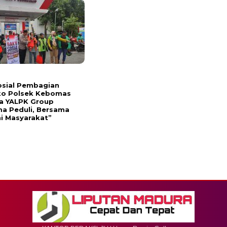
osial Pembagian
o Polsek Kebomas
a YALPK Group
a Peduli, Bersama
i Masyarakat”