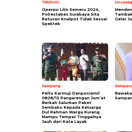
TNI/Polri
Uncateg
Operasi Lilin Semeru 2024,
Mendeng
Polrestabes Surabaya Sita
Tambak
Ratusan Knalpot Tidak Sesuai
Gelar J
Spektek
Sampang
Sampan
Peltu Karmuji Danposramil
Bawakan
0828/13 Pangarengan Jum’at
Sampan
Berkah Salurkan Paket
Sembako Kepada Keluarga
Dul Rahman Warga Kurang
Mampu Tempat Tinggalnya
Jauh dari Kata Layak