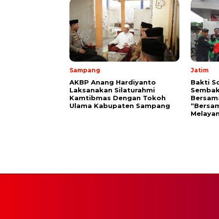
Sampang
Jatim
AKBP Anang Hardiyanto
Bakti S
Laksanakan Silaturahmi
Sembak
Kamtibmas Dengan Tokoh
Bersam
Ulama Kabupaten Sampang
“Bersam
Melayan