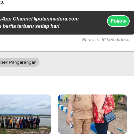
p.
sApp Channel liputanmadura.com
Follow
 berita terbaru setiap hari
Berita ini 10 kali dibaca
lsek Pangarengan