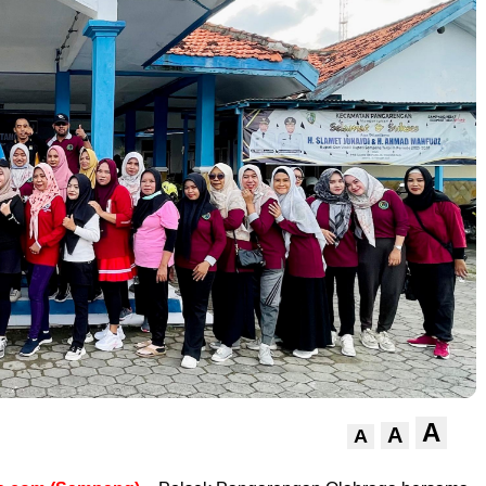
A
A
A