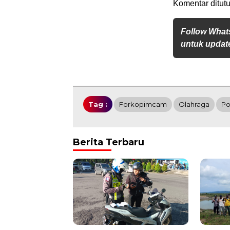
Komentar ditutu
Follow What
untuk update
Tag :
Forkopimcam
Olahraga
Po
Berita Terbaru