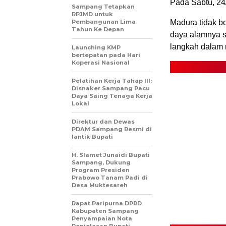
Pada Sabtu, 24
Sampang Tetapkan
RPJMD untuk
Pembangunan Lima
Madura tidak b
Tahun Ke Depan
daya alamnya s
langkah dalam 
Launching KMP
bertepatan pada Hari
Koperasi Nasional
Pelatihan Kerja Tahap III:
Disnaker Sampang Pacu
Daya Saing Tenaga Kerja
Lokal
Direktur dan Dewas
PDAM Sampang Resmi di
lantik Bupati
H. Slamet Junaidi Bupati
Sampang, Dukung
Program Presiden
Prabowo Tanam Padi di
Desa Muktesareh
Rapat Paripurna DPRD
Kabupaten Sampang
Penyampaian Nota
Penjelasan Bupati