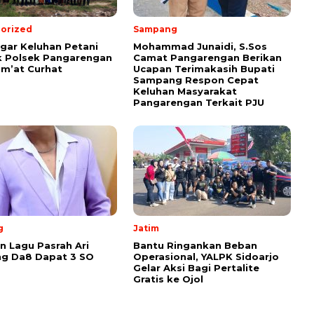
orized
Sampang
ar Keluhan Petani
Mohammad Junaidi, S.Sos
 Polsek Pangarengan
Camat Pangarengan Berikan
um’at Curhat
Ucapan Terimakasih Bupati
Sampang Respon Cepat
Keluhan Masyarakat
Pangarengan Terkait PJU
g
Jatim
 Lagu Pasrah Ari
Bantu Ringankan Beban
g Da8 Dapat 3 SO
Operasional, YALPK Sidoarjo
Gelar Aksi Bagi Pertalite
Gratis ke Ojol