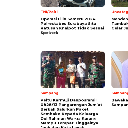
TNI/Polri
Uncateg
Operasi Lilin Semeru 2024,
Mendeng
Polrestabes Surabaya Sita
Tambak
Ratusan Knalpot Tidak Sesuai
Gelar J
Spektek
Sampang
Sampan
Peltu Karmuji Danposramil
Bawakan
0828/13 Pangarengan Jum’at
Sampan
Berkah Salurkan Paket
Sembako Kepada Keluarga
Dul Rahman Warga Kurang
Mampu Tempat Tinggalnya
Jauh dari Kata Layak