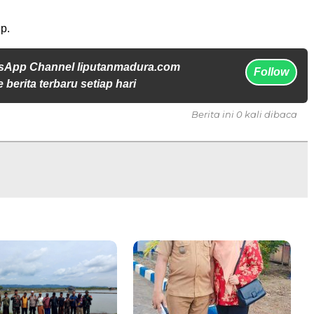
p.
sApp Channel liputanmadura.com
Follow
 berita terbaru setiap hari
Berita ini 0 kali dibaca