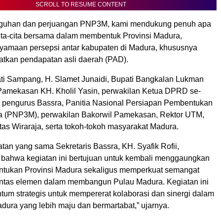
SCROLL TO RESUME CONTENT
gguhan dan perjuangan PNP3M, kami mendukung penuh apa
ita-cita bersama dalam membentuk Provinsi Madura,
yamaan persepsi antar kabupaten di Madura, khususnya
tkan pendapatan asli daerah (PAD).
pati Sampang, H. Slamet Junaidi, Bupati Bangkalan Lukman
Pamekasan KH. Kholil Yasin, perwakilan Ketua DPRD se-
n pengurus Bassra, Panitia Nasional Persiapan Pembentukan
a (PNP3M), perwakilan Bakorwil Pamekasan, Rektor UTM,
tas Wiraraja, serta tokoh-tokoh masyarakat Madura.
an yang sama Sekretaris Bassra, KH. Syafik Rofii,
ahwa kegiatan ini bertujuan untuk kembali menggaungkan
tukan Provinsi Madura sekaligus memperkuat semangat
ntas elemen dalam membangun Pulau Madura. Kegiatan ini
um strategis untuk mempererat kolaborasi dan sinergi dalam
ra yang lebih maju dan bermartabat,” ujarnya.