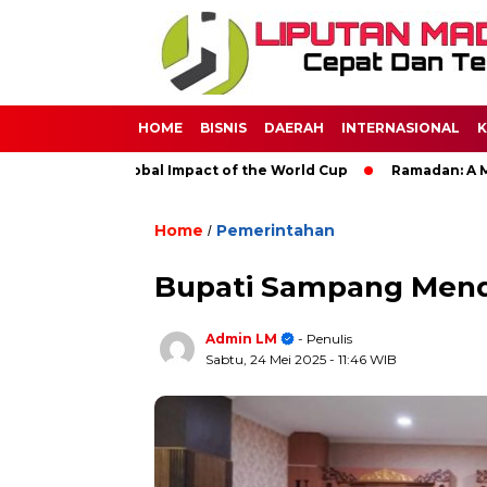
HOME
BISNIS
DAERAH
INTERNASIONAL
K
er: The Global Impact of the World Cup
Ramadan: A Month of 
Home
Pemerintahan
/
Bupati Sampang Mend
Admin LM
- Penulis
Sabtu, 24 Mei 2025
- 11:46 WIB