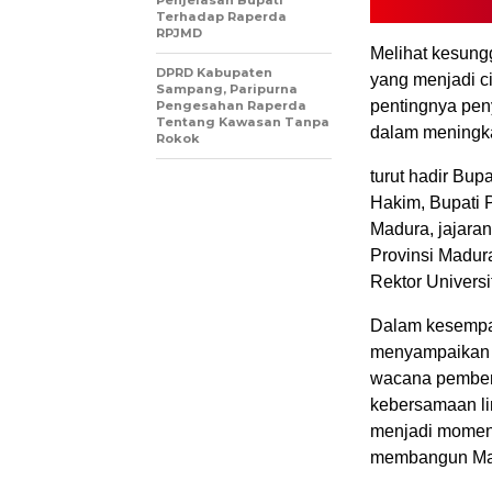
Terhadap Raperda
RPJMD
Melihat kesun
DPRD Kabupaten
yang menjadi c
Sampang, Paripurna
pentingnya pen
Pengesahan Raperda
Tentang Kawasan Tanpa
dalam meningka
Rokok
turut hadir Bu
Hakim, Bupati 
Madura, jajara
Provinsi Madur
Rektor Universi
Dalam kesempat
menyampaikan b
wacana pemben
kebersamaan li
menjadi moment
membangun Madu