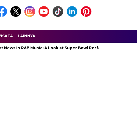
ISATA
LAINNYA
in R&B Music: A Look at Super Bowl Performances, New Albums, Risi