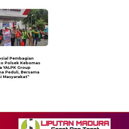
osial Pembagian
o Polsek Kebomas
a YALPK Group
a Peduli, Bersama
i Masyarakat”