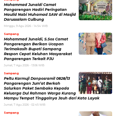
Mohammad Junaidi Camat
Pangarengan Hadiri Peringatan
Maulid Nabi Muhamad SAW di Masjid
Darussalam Gulbung
Minggu, 9 Agu 2026 - 14:54 WIB
Sampang
Mohammad Junaidi, S.Sos Camat
Pangarengan Berikan Ucapan
Terimakasih Bupati Sampang
Respon Cepat Keluhan Masyarakat
Pangarengan Terkait PJU
Jumat, 7 Agu 2026 - 13:06 WIB
Sampang
Peltu Karmuji Danposramil 0828/13
Pangarengan Jum’at Berkah
Salurkan Paket Sembako Kepada
Keluarga Dul Rahman Warga Kurang
Mampu Tempat Tinggalnya Jauh dari Kata Layak
Jumat, 7 Agu 2026 - 02:45 WIB
Sampang