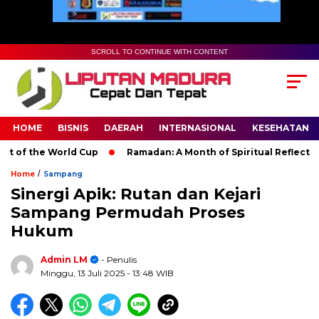
SCROLL TO CONTINUE WITH CONTENT
HOME
BISNIS
DAERAH
INTERNASIONAL
KESEHATAN
of the World Cup
Ramadan: A Month of Spiritual Reflection, D
/
Home
Sampang
Sinergi Apik: Rutan dan Kejari
Sampang Permudah Proses
Hukum
Admin LM
- Penulis
Minggu, 13 Juli 2025
- 13:48 WIB