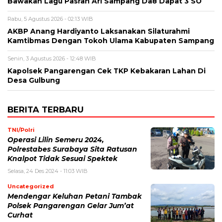
Bawakan Lagu Pasrah Ari Sampang Da8 Dapat 3 SO
Rabu, 5 Agustus 2026 - 02:13 WIB
AKBP Anang Hardiyanto Laksanakan Silaturahmi
Kamtibmas Dengan Tokoh Ulama Kabupaten Sampang
Senin, 3 Agustus 2026 - 12:48 WIB
Kapolsek Pangarengan Cek TKP Kebakaran Lahan Di
Desa Gulbung
BERITA TERBARU
TNI/Polri
Operasi Lilin Semeru 2024,
Polrestabes Surabaya Sita Ratusan
Knalpot Tidak Sesuai Spektek
Selasa, 24 Des 2024 - 11:03 WIB
Uncategorized
Mendengar Keluhan Petani Tambak
Polsek Pangarengan Gelar Jum’at
Curhat