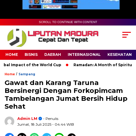
SCROLL TO CONTINUE WITH CONTENT
HOME
BISNIS
DAERAH
INTERNASIONAL
KESEHATAN
 Impact of the World Cup
Ramadan: A Month of Spiritual Refl
/
Home
Sampang
Gawat dan Karang Taruna
Bersinergi Dengan Forkopimcam
Tambelangan Jumat Bersih Hidup
Sehat
Admin LM
- Penulis
Jumat, 18 Juli 2025
- 04:44 WIB