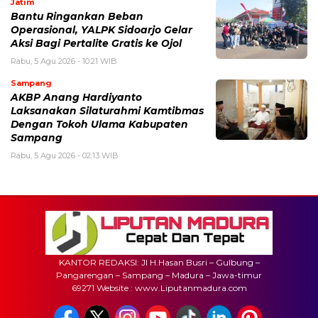
Jatim
Bantu Ringankan Beban
Operasional, YALPK Sidoarjo Gelar
Aksi Bagi Pertalite Gratis ke Ojol
Rabu, 5 Agu 2026 - 10:21 WIB
Sampang
AKBP Anang Hardiyanto
Laksanakan Silaturahmi Kamtibmas
Dengan Tokoh Ulama Kabupaten
Sampang
Rabu, 5 Agu 2026 - 02:13 WIB
KANTOR REDAKSI: Jl H.Hasan Busri – Gulbung –
Pangarengan – Sampang – Madura – Jawa-timur
69271 Website : www.Liputanmadura.com