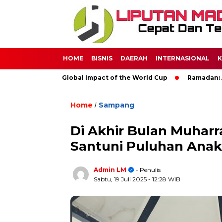
HOME
BISNIS
DAERAH
INTERNASIONAL
K
ccer: The Global Impact of the World Cup
Ramadan: A Month o
Home
Sampang
/
Di Akhir Bulan Muha
Santuni Puluhan Anak
Admin LM
- Penulis
Sabtu, 19 Juli 2025
- 12:28 WIB