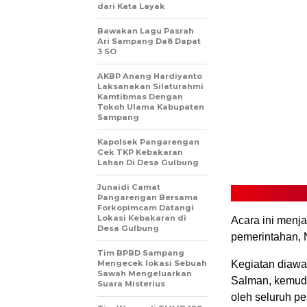
dari Kata Layak
Bawakan Lagu Pasrah
Ari Sampang Da8 Dapat
3 SO
AKBP Anang Hardiyanto
Laksanakan Silaturahmi
Kamtibmas Dengan
Tokoh Ulama Kabupaten
Sampang
Kapolsek Pangarengan
Cek TKP Kebakaran
Lahan Di Desa Gulbung
Junaidi Camat
Pangarengan Bersama
Forkopimcam Datangi
Lokasi Kebakaran di
Acara ini menja
Desa Gulbung
pemerintahan, N
Tim BPBD Sampang
Mengecek lokasi Sebuah
Kegiatan diawa
Sawah Mengeluarkan
Salman, kemudi
Suara Misterius
oleh seluruh p