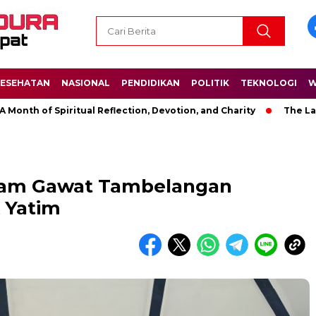
ESEHATAN
NASIONAL
PENDIDIKAN
POLITIK
TEKNOLOGI
W
f Spiritual Reflection, Devotion, and Charity
The Latest News
rram Gawat Tambelangan
 Yatim