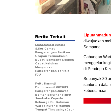
Liputanmadur
Berita Terkait
diwujudkan mel
Mohammad Junaidi,
Sampang.
S.Sos Camat
Pangarengan Berikan
Ucapan Terimakasih
Gabungan Wart
Bupati Sampang Respon
menggelar kegia
Cepat Keluhan
Masyarakat
di Pendopo Ke
Pangarengan Terkait
PJU
Sebanyak 30 an
Peltu Karmuji
santunan dalam
Danposramil 0828/13
kebersamaan.
Pangarengan Jum’at
Berkah Salurkan Paket
Sembako Kepada
Keluarga Dul Rahman
Warga Kurang Mampu
Tempat Tinggalnya Jauh