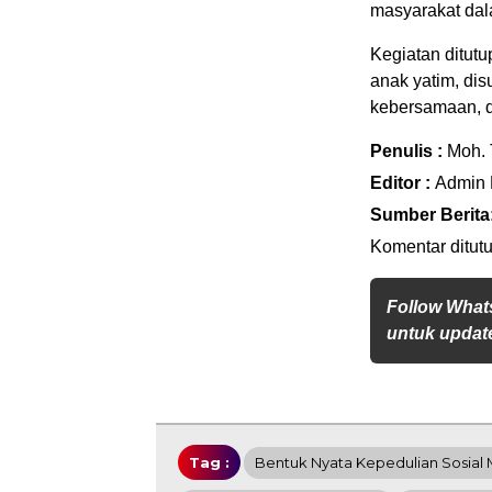
masyarakat dal
Kegiatan ditut
anak yatim, di
kebersamaan, 
Penulis :
Moh. 
Editor :
Admin
Sumber Berita
Komentar ditutu
Follow What
untuk update
Tag :
Bentuk Nyata Kepedulian Sosial 