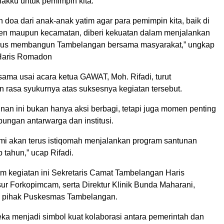
akku untuk pemimpin kita.
doa dari anak-anak yatim agar para pemimpin kita, baik di
ten maupun kecamatan, diberi kekuatan dalam menjalankan
rus membangun Tambelangan bersama masyarakat,” ungkap
 Haris Romadon
sama usai acara ketua GAWAT, Moh. Rifadi, turut
rasa syukurnya atas suksesnya kegiatan tersebut.
unan ini bukan hanya aksi berbagi, tetapi juga momen penting
ungan antarwarga dan institusi.
kami akan terus istiqomah menjalankan program santunan
ap tahun,” ucap Rifadi.
am kegiatan ini Sekretaris Camat Tambelangan Haris
r Forkopimcam, serta Direktur Klinik Bunda Maharani,
, pihak Puskesmas Tambelangan.
ka menjadi simbol kuat kolaborasi antara pemerintah dan