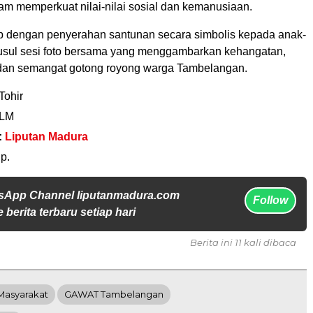
am memperkuat nilai-nilai sosial dan kemanusiaan.
up dengan penyerahan santunan secara simbolis kepada anak-
susul sesi foto bersama yang menggambarkan kehangatan,
dan semangat gotong royong warga Tambelangan.
Tohir
 LM
:
Liputan Madura
p.
sApp Channel liputanmadura.com
Follow
 berita terbaru setiap hari
Berita ini 11 kali dibaca
Masyarakat
GAWAT Tambelangan