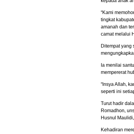
kepada anak an
“Kami memohon 
tingkat kabupa
amanah dan te
camat melalui
Ditempat yang 
mengungkapkan 
Ia menilai sant
mempererat hub
“Insya Allah, 
seperti ini seti
Turut hadir dal
Romadhon, unsu
Husnul Maulidi
Kehadiran mere