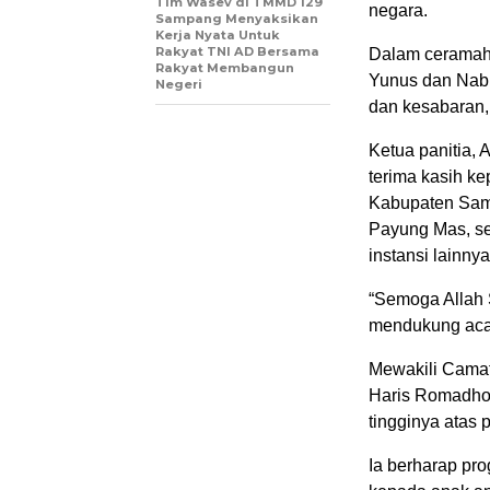
Tim Wasev di TMMD 129
negara.
Sampang Menyaksikan
Kerja Nyata Untuk
Rakyat TNI AD Bersama
Dalam ceramah s
Rakyat Membangun
Yunus dan Nabi
Negeri
dan kesabaran,
Ketua panitia,
terima kasih ke
Kabupaten Sam
Payung Mas, se
instansi lainnya
“Semoga Allah 
mendukung acara
Mewakili Camat
Haris Romadhon
tingginya atas 
Ia berharap pro