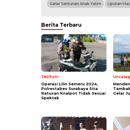
Gelar Santunan Anak Yatim
Liputan Ma
Berita Terbaru
TNI/Polri
Uncateg
Operasi Lilin Semeru 2024,
Mendeng
Polrestabes Surabaya Sita
Tambak
Ratusan Knalpot Tidak Sesuai
Gelar J
Spektek