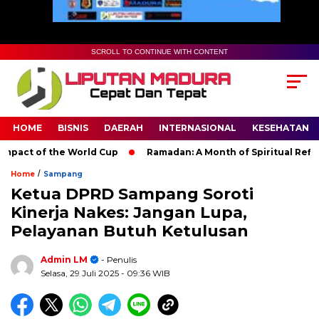
SCROLL TO CONTINUE WITH CONTENT
HOME
BISNIS
DAERAH
INTERNASIONAL
KESEHATAN
ct of the World Cup
Ramadan: A Month of Spiritual Reflectio
/
Home
Sampang
Ketua DPRD Sampang Soroti
Kinerja Nakes: Jangan Lupa,
Pelayanan Butuh Ketulusan
Admin LM
- Penulis
Selasa, 29 Juli 2025
- 09:36 WIB