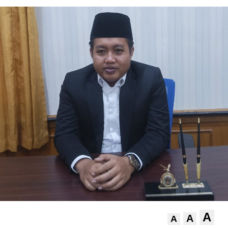
A
A
A