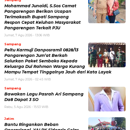
Mohammad Junaidi, S.Sos Camat
Pangarengan Berikan Ucapan
Terimakasih Bupati Sampang
Respon Cepat Keluhan Masyarakat
Pangarengan Terkait PJU
Jumat, 7 Agu 2026 - 13:06 WIB
Sampang
Peltu Karmuji Danposramil 0828/13
Pangarengan Jum’at Berkah
Salurkan Paket Sembako Kepada
Keluarga Dul Rahman Warga Kurang
Mampu Tempat Tinggalnya Jauh dari Kata Layak
Jumat, 7 Agu 2026 - 02:45 WIB
Sampang
Bawakan Lagu Pasrah Ari Sampang
Da8 Dapat 3 SO
Rabu, 5 Agu 2026 - 15:53 WIB
Jatim
Bantu Ringankan Beban
Operasional, YALPK Sidoarjo Gelar