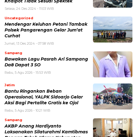
Knalpot Tidak Sesuai Spektek
Selasa, 24 Des 2024 - 11:03 WIB
Uncategorized
Mendengar Keluhan Petani Tambak
Polsek Pangarengan Gelar Jum’at
Curhat
Jumat, 13 Des 2024 - 07:58 WIB
Sampang
Bawakan Lagu Pasrah Ari Sampang
Da8 Dapat 3 SO
Rabu, 5 Agu 2026 - 15:53 WIB
Jatim
Bantu Ringankan Beban
Operasional, YALPK Sidoarjo Gelar
Aksi Bagi Pertalite Gratis ke Ojol
Rabu, 5 Agu 2026 - 10:21 WIB
Sampang
AKBP Anang Hardiyanto
Laksanakan Silaturahmi Kamtibmas