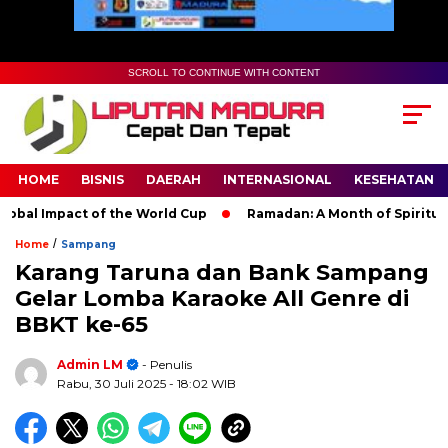
SCROLL TO CONTINUE WITH CONTENT
HOME
BISNIS
DAERAH
INTERNASIONAL
KESEHATAN
l Impact of the World Cup
Ramadan: A Month of Spiritual Refl
/
Home
Sampang
Karang Taruna dan Bank Sampang
Gelar Lomba Karaoke All Genre di
BBKT ke-65
Admin LM
- Penulis
Rabu, 30 Juli 2025
- 18:02 WIB