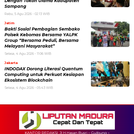
Dengan Tokoh Ulama Kabupaten
Sampang
Rabu, 5 Agu 2026 - 02:13 WIB
Jatim
Bakti Sosial Pembagian Sembako
Polsek Kebomas Bersama YALPK
Group “Bersama Peduli, Bersama
Melayani Masyarakat”
Selasa, 4 Agu 2026 - 11:06 WIB
Jakarta
INDODAX Dorong Literasi Quantum
Computing untuk Perkuat Kesiapan
Ekosistem Blockchain
Selasa, 4 Agu 2026 - 05:43 WIB
KANTOR REDAKSI: Jl H.Hasan Busri – Gulbung –