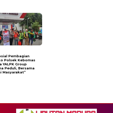
osial Pembagian
o Polsek Kebomas
a YALPK Group
a Peduli, Bersama
i Masyarakat”