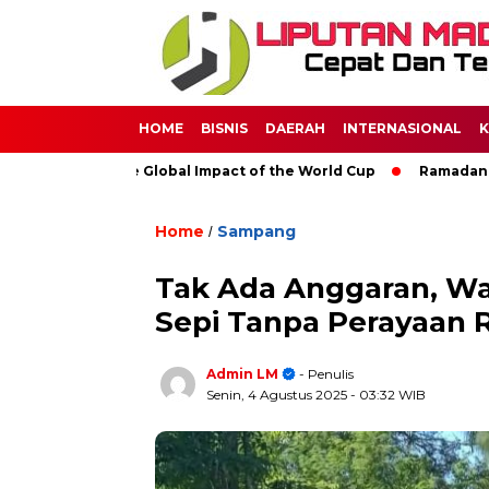
HOME
BISNIS
DAERAH
INTERNASIONAL
K
occer: The Global Impact of the World Cup
Ramadan: A Month 
Home
Sampang
/
Tak Ada Anggaran, Wa
Sepi Tanpa Perayaan 
Admin LM
- Penulis
Senin, 4 Agustus 2025
- 03:32 WIB