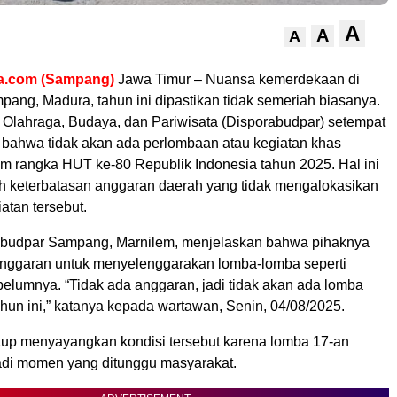
A
A
A
a.com (Sampang)
Jawa Timur – Nuansa kemerdekaan di
ang, Madura, tahun ini dipastikan tidak semeriah biasanya.
Olahraga, Budaya, dan Pariwisata (Disporabudpar) setempat
ahwa tidak akan ada perlombaan atau kegiatan khas
m rangka HUT ke-80 Republik Indonesia tahun 2025. Hal ini
h keterbatasan anggaran daerah yang tidak mengalokasikan
atan tersebut.
abudpar Sampang, Marnilem, menjelaskan bahwa pihaknya
 anggaran untuk menyelenggarakan lomba-lomba seperti
belumnya. “Tidak ada anggaran, jadi tidak akan ada lomba
hun ini,” katanya kepada wartawan, Senin, 04/08/2025.
up menyayangkan kondisi tersebut karena lomba 17-an
di momen yang ditunggu masyarakat.