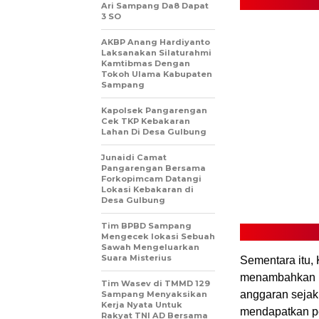
Ari Sampang Da8 Dapat
3 SO
AKBP Anang Hardiyanto
Laksanakan Silaturahmi
Kamtibmas Dengan
Tokoh Ulama Kabupaten
Sampang
Kapolsek Pangarengan
Cek TKP Kebakaran
Lahan Di Desa Gulbung
Junaidi Camat
Pangarengan Bersama
Forkopimcam Datangi
Lokasi Kebakaran di
Desa Gulbung
Tim BPBD Sampang
Mengecek lokasi Sebuah
Sawah Mengeluarkan
Suara Misterius
Sementara itu,
menambahkan b
Tim Wasev di TMMD 129
anggaran sejak
Sampang Menyaksikan
Kerja Nyata Untuk
mendapatkan pe
Rakyat TNI AD Bersama