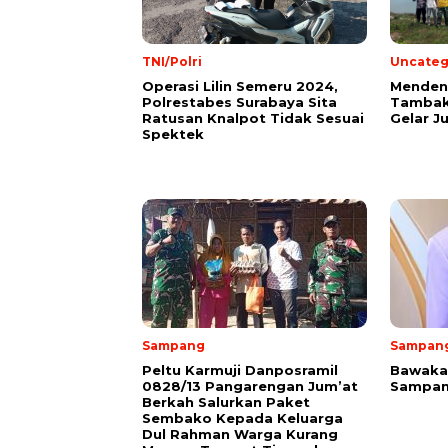
TNI/Polri
Uncateg
Operasi Lilin Semeru 2024,
Mendeng
Polrestabes Surabaya Sita
Tambak
Ratusan Knalpot Tidak Sesuai
Gelar J
Spektek
Sampang
Sampan
Peltu Karmuji Danposramil
Bawakan
0828/13 Pangarengan Jum’at
Sampan
Berkah Salurkan Paket
Sembako Kepada Keluarga
Dul Rahman Warga Kurang