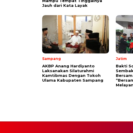
Mampu Tempat Tinggalnya
Jauh dari Kata Layak
Sampang
Jatim
AKBP Anang Hardiyanto
Bakti S
Laksanakan Silaturahmi
Sembak
Kamtibmas Dengan Tokoh
Bersam
Ulama Kabupaten Sampang
“Bersam
Melayan