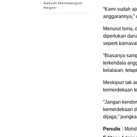
Rakyat Membangun
Negeri
“Kami sudah aju
anggarannya,” 
Menurut Isma, 
diperlukan dana
seperti karnava
“Biasanya samp
terkendala angg
kelalaian, tetap
Meskipun tak ad
kemerdekaan te
“Jangan kendor
kemerdekaan de
dijaga,” pungka
Penulis :
Mohdi