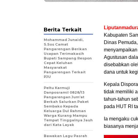
Liputanmadur
Berita Terkait
Kabupaten Samp
Mohammad Junaidi,
Dinas Pemuda, 
S.Sos Camat
Pangarengan Berikan
menyampaikan b
Ucapan Terimakasih
Agustusan dala
Bupati Sampang Respon
Cepat Keluhan
disebabkan ole
Masyarakat
dana untuk kegi
Pangarengan Terkait
PJU
Kepala Dispor
Peltu Karmuji
tidak memiliki
Danposramil 0828/13
Pangarengan Jum’at
tahun-tahun se
Berkah Salurkan Paket
pada HUT RI ta
Sembako Kepada
Keluarga Dul Rahman
Warga Kurang Mampu
Ia mengaku cuk
Tempat Tinggalnya Jauh
dari Kata Layak
biasanya menja
Bawakan Lagu Pasrah