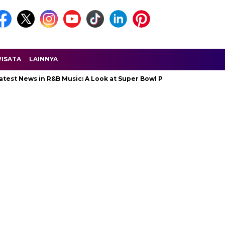
ISATA
LAINNYA
ws in R&B Music: A Look at Super Bowl Performances, New Albums, R