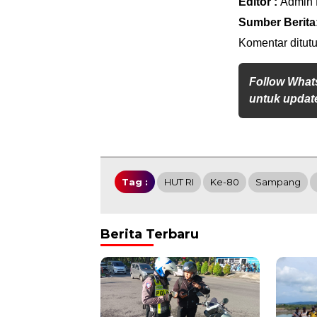
Editor :
Admin
Sumber Berita
Komentar ditutu
Follow What
untuk update
Tag :
HUT RI
Ke-80
Sampang
Berita Terbaru