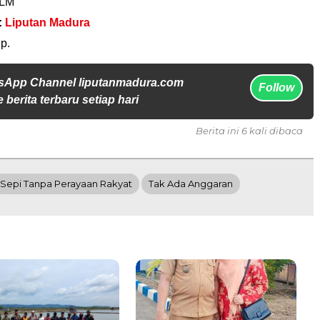
 LM
:
Liputan Madura
p.
sApp Channel liputanmadura.com
Follow
 berita terbaru setiap hari
Berita ini 6 kali dibaca
Sepi Tanpa Perayaan Rakyat
Tak Ada Anggaran