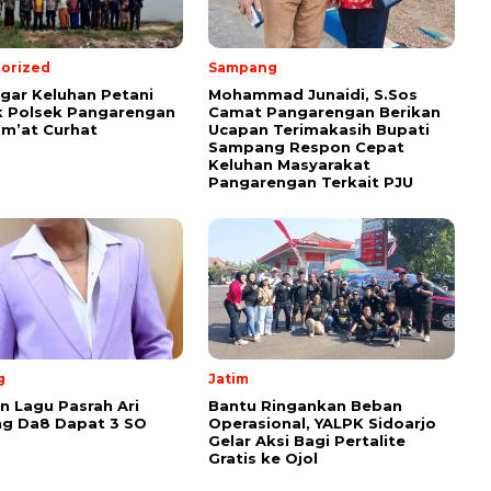
orized
Sampang
ar Keluhan Petani
Mohammad Junaidi, S.Sos
 Polsek Pangarengan
Camat Pangarengan Berikan
um’at Curhat
Ucapan Terimakasih Bupati
Sampang Respon Cepat
Keluhan Masyarakat
Pangarengan Terkait PJU
g
Jatim
 Lagu Pasrah Ari
Bantu Ringankan Beban
g Da8 Dapat 3 SO
Operasional, YALPK Sidoarjo
Gelar Aksi Bagi Pertalite
Gratis ke Ojol