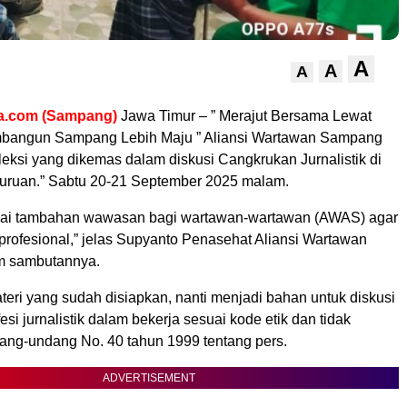
A
A
A
a.com (Sampang)
Jawa Timur – ” Merajut Bersama Lewat
mbangun Sampang Lebih Maju ” Aliansi Wartawan Sampang
eksi yang dikemas dalam diskusi Cangkrukan Jurnalistik di
uruan.” Sabtu 20-21 September 2025 malam.
agai tambahan wawasan bagi wartawan-wartawan (AWAS) agar
profesional,” jelas Supyanto Penasehat Aliansi Wartawan
 sambutannya.
eri yang sudah disiapkan, nanti menjadi bahan untuk diskusi
si jurnalistik dalam bekerja sesuai kode etik dan tidak
ng-undang No. 40 tahun 1999 tentang pers.
ADVERTISEMENT