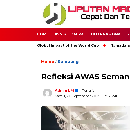
HOME
BISNIS
DAERAH
INTERNASIONAL
K
Soccer: The Global Impact of the World Cup
Ramadan: A Month
Home
Sampang
/
Refleksi AWAS Seman
Admin LM
- Penulis
Sabtu, 20 September 2025
- 13:17 WIB