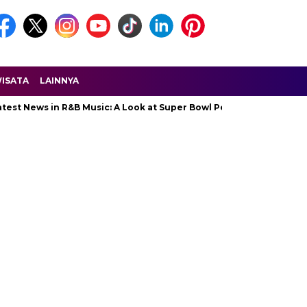
ISATA
LAINNYA
ews in R&B Music: A Look at Super Bowl Performances, New Albums,