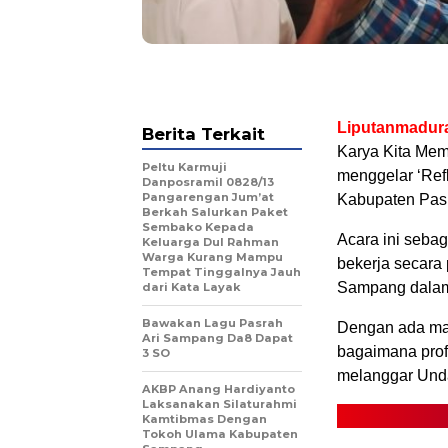
Liputanmadur
Berita Terkait
Karya Kita Me
Peltu Karmuji
menggelar ‘Refl
Danposramil 0828/13
Pangarengan Jum’at
Kabupaten Pas
Berkah Salurkan Paket
Sembako Kepada
Acara ini seb
Keluarga Dul Rahman
Warga Kurang Mampu
bekerja secara 
Tempat Tinggalnya Jauh
Sampang dalam
dari Kata Layak
Bawakan Lagu Pasrah
Dengan ada mat
Ari Sampang Da8 Dapat
bagaimana profe
3 SO
melanggar Unda
AKBP Anang Hardiyanto
Laksanakan Silaturahmi
Kamtibmas Dengan
Tokoh Ulama Kabupaten