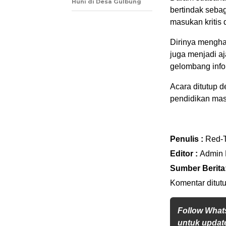
Huni di Desa Gulbung
bertindak seba
masukan kritis 
Dirinya menghar
juga menjadi aj
gelombang info
Acara ditutup 
pendidikan mas
Penulis :
Red-
Editor :
Admin
Sumber Berita
Komentar ditutu
Follow What
untuk update