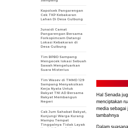
Sampang
Kapolsek Pangarengan
Cek TKP Kebakaran
Lahan Di Desa Gulbung
Junaidi Camat
Pangarengan Bersama
Forkopimcam Datangi
Lokasi Kebakaran di
Desa Gulbung
Tim BPBD Sampang
Mengecek lokasi Sebuah
Sawah Mengeluarkan
Suara Misterius
Tim Wasev di TMMD 129
Sampang Menyaksikan
Kerja Nyata Untuk
Rakyat TNI AD Bersama
Hal Senada ju
Rakyat Membangun
menciptakan ru
Negeri
media sebagai 
Cak Jum Sahabat Rakyat,
tambahnya
Kunjungi Warga Kurang
Mampu Tempat
Tinggalnya Tidak Layak
Dalam suasana 