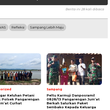
Berita ini 28 kali dibaca
WAS
Refleksi
Sampang Lebih Maju
orized
Sampang
ar Keluhan Petani
Peltu Karmuji Danposramil
 Polsek Pangarengan
0828/13 Pangarengan Jum’at
um’at Curhat
Berkah Salurkan Paket
Sembako Kepada Keluarga