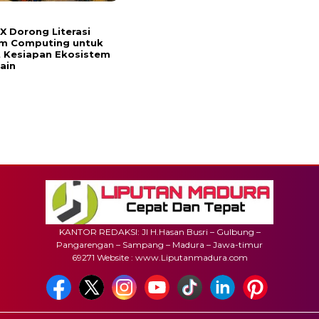
 Dorong Literasi
m Computing untuk
 Kesiapan Ekosistem
ain
KANTOR REDAKSI: Jl H.Hasan Busri – Gulbung –
Pangarengan – Sampang – Madura – Jawa-timur
69271 Website : www.Liputanmadura.com