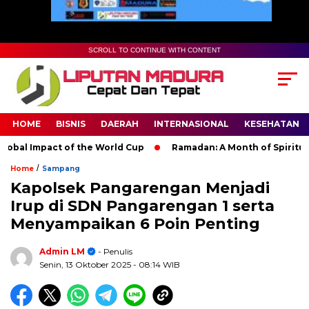
SCROLL TO CONTINUE WITH CONTENT
HOME
BISNIS
DAERAH
INTERNASIONAL
KESEHATAN
al Impact of the World Cup
Ramadan: A Month of Spiritual Ref
/
Home
Sampang
Kapolsek Pangarengan Menjadi
Irup di SDN Pangarengan 1 serta
Menyampaikan 6 Poin Penting
Admin LM
- Penulis
Senin, 13 Oktober 2025
- 08:14 WIB