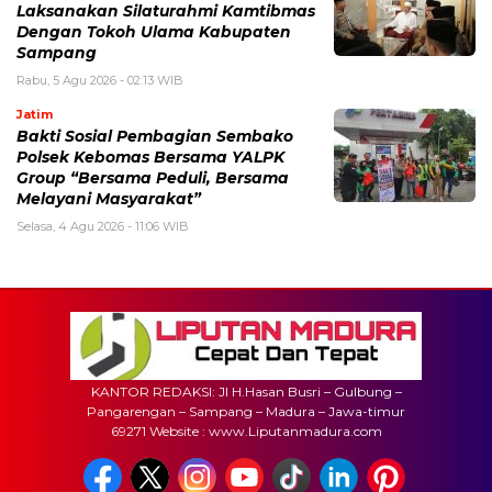
Laksanakan Silaturahmi Kamtibmas
Dengan Tokoh Ulama Kabupaten
Sampang
Rabu, 5 Agu 2026 - 02:13 WIB
Jatim
Bakti Sosial Pembagian Sembako
Polsek Kebomas Bersama YALPK
Group “Bersama Peduli, Bersama
Melayani Masyarakat”
Selasa, 4 Agu 2026 - 11:06 WIB
KANTOR REDAKSI: Jl H.Hasan Busri – Gulbung –
Pangarengan – Sampang – Madura – Jawa-timur
69271 Website : www.Liputanmadura.com