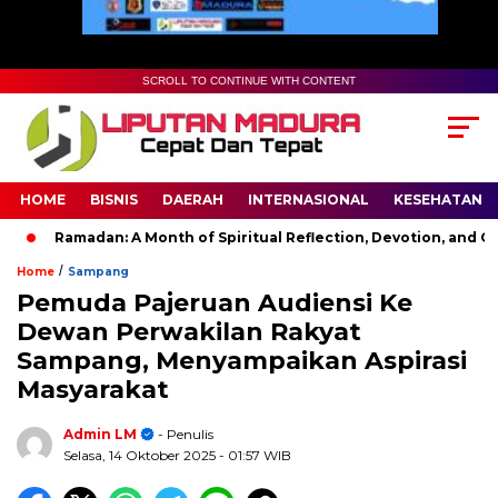
SCROLL TO CONTINUE WITH CONTENT
HOME
BISNIS
DAERAH
INTERNASIONAL
KESEHATAN
Ramadan: A Month of Spiritual Reflection, Devotion, and Charit
/
Home
Sampang
Pemuda Pajeruan Audiensi Ke
Dewan Perwakilan Rakyat
Sampang, Menyampaikan Aspirasi
Masyarakat
Admin LM
- Penulis
Selasa, 14 Oktober 2025
- 01:57 WIB