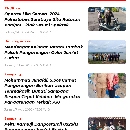
TNI/Polri
Operasi Lilin Semeru 2024,
Polrestabes Surabaya Sita Ratusan
Knalpot Tidak Sesuai Spektek
Selasa, 24 Des 2024 - 11:03 WIB
Uncategorized
Mendengar Keluhan Petani Tambak
Polsek Pangarengan Gelar Jum’at
Curhat
Jumat, 13 Des 2024 - 07:58 WIB
Sampang
Mohammad Junaidi, S.Sos Camat
Pangarengan Berikan Ucapan
Terimakasih Bupati Sampang
Respon Cepat Keluhan Masyarakat
Pangarengan Terkait PJU
Jumat, 7 Agu 2026 - 13:06 WIB
Sampang
Peltu Karmuji Danposramil 0828/13
Pangarengan Jum’at Berkah