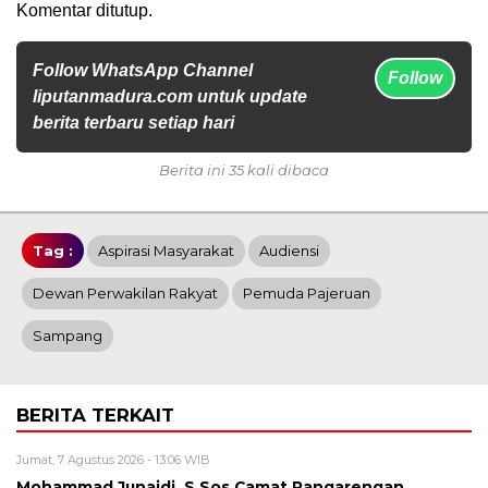
Komentar ditutup.
Follow WhatsApp Channel
Follow
liputanmadura.com untuk update
berita terbaru setiap hari
Berita ini 35 kali dibaca
Tag :
Aspirasi Masyarakat
Audiensi
Dewan Perwakilan Rakyat
Pemuda Pajeruan
Sampang
BERITA TERKAIT
Jumat, 7 Agustus 2026 - 13:06 WIB
Mohammad Junaidi, S.Sos Camat Pangarengan